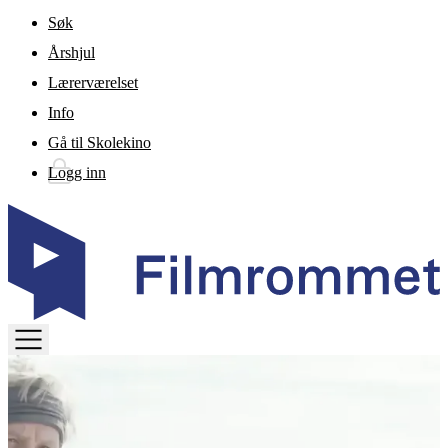
Gå til hovedinnhold
Søk
Årshjul
Lærerværelset
Info
Gå til Skolekino
Logg inn
TOGGLE
MENU