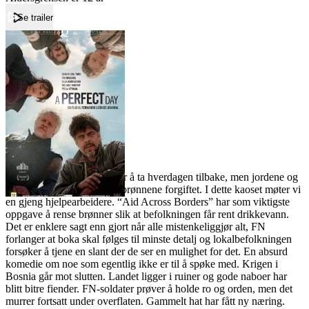
Se trailer
Forside
A perfect day
A perfect day
Film
Forfatter:
Leverandør:
Norgesfilm AS
Lisens:
Lokalbefolkningen forsøker å ta hverdagen tilbake, men jordene og
veiene er underminerte og brønnene forgiftet. I dette kaoset møter vi
en gjeng hjelpearbeidere. “Aid Across Borders” har som viktigste
oppgave å rense brønner slik at befolkningen får rent drikkevann.
Det er enklere sagt enn gjort når alle mistenkeliggjør alt, FN
forlanger at boka skal følges til minste detalj og lokalbefolkningen
forsøker å tjene en slant der de ser en mulighet for det. En absurd
komedie om noe som egentlig ikke er til å spøke med. Krigen i
Bosnia går mot slutten. Landet ligger i ruiner og gode naboer har
blitt bitre fiender. FN-soldater prøver å holde ro og orden, men det
murrer fortsatt under overflaten. Gammelt hat har fått ny næring.