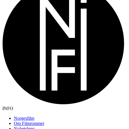
INFO
Norgesfilm
Om Filmrommet
Nyhetsbrev