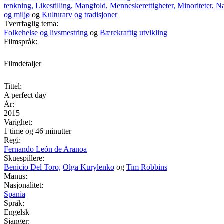
tenkning,
Likestilling,
Mangfold,
Menneskerettigheter,
Minoriteter,
Na
og miljø
og
Kulturarv og tradisjoner
Tverrfaglig tema:
Folkehelse og livsmestring
og
Bærekraftig utvikling
Filmspråk:
Filmdetaljer
Tittel:
A perfect day
År:
2015
Varighet:
1 time og 46 minutter
Regi:
Fernando León de Aranoa
Skuespillere:
Benicio Del Toro,
Olga Kurylenko
og
Tim Robbins
Manus:
Nasjonalitet:
Spania
Språk:
Engelsk
Sjanger: