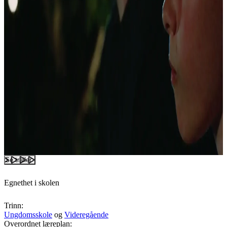
Se trailer
Egnethet i skolen
Trinn:
Ungdomsskole
og
Videregående
Overordnet læreplan: