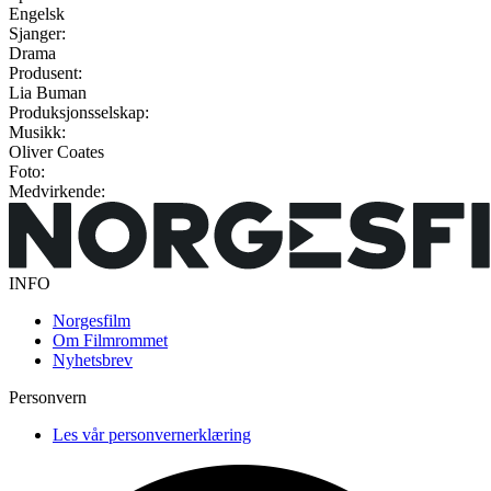
Engelsk
Sjanger:
Drama
Produsent:
Lia Buman
Produksjonsselskap:
Musikk:
Oliver Coates
Foto:
Medvirkende:
INFO
Norgesfilm
Om Filmrommet
Nyhetsbrev
Personvern
Les vår personvernerklæring