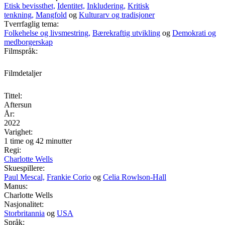
Etisk bevissthet,
Identitet,
Inkludering,
Kritisk
tenkning,
Mangfold
og
Kulturarv og tradisjoner
Tverrfaglig tema:
Folkehelse og livsmestring,
Bærekraftig utvikling
og
Demokrati og
medborgerskap
Filmspråk:
Filmdetaljer
Tittel:
Aftersun
År:
2022
Varighet:
1 time og 42 minutter
Regi:
Charlotte Wells
Skuespillere:
Paul Mescal,
Frankie Corio
og
Celia Rowlson-Hall
Manus:
Charlotte Wells
Nasjonalitet:
Storbritannia
og
USA
Språk: