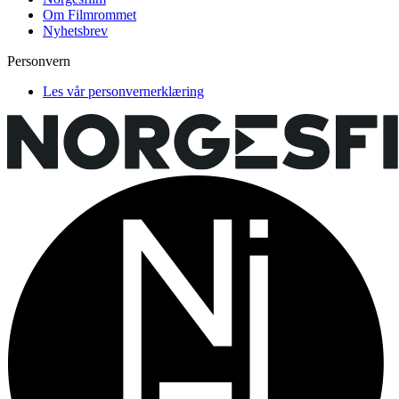
Om Filmrommet
Nyhetsbrev
Personvern
Les vår personvernerklæring