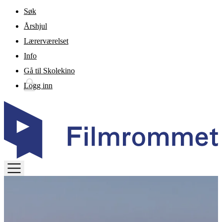
Gå til hovedinnhold
Søk
Årshjul
Lærerværelset
Info
Gå til Skolekino
Logg inn
TOGGLE
MENU