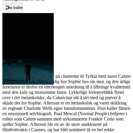
Se trailer
Forside
Aftersun
Aftersun
Film
Forfatter:
Leverandør:
Norgesfilm AS
Lisens:
Elleve år gamle Sophie drar på chartertur til Tyrkia med faren Calum
en gang på 90-tallet. Til vanlig bor Sophie hos sin mor, og den årlige
ferieturen er derfor en etterlengtet anledning til å tilbringe kvalitetstid
med den kule og morsomme faren. Lykkelige ferieøyeblikk flyter
over i det melankolske, da Calum har sitt å stri med og prøver å
skjule det for Sophie. Aftersun er en melankolsk og varm skildring
av regissør Charlotte Wells egne barndomsminner. Hun kaller filmen
en emosjonell selvbiografi. Paul Mescal (Normal People) briljerer i
rollen som Calum sammen med nykommeren Frankie Corio som
spiller Sophie. Aftersun ble en av de store snakkisene på
filmfestivalen i Cannes, og har blitt nominert til en hel rekke