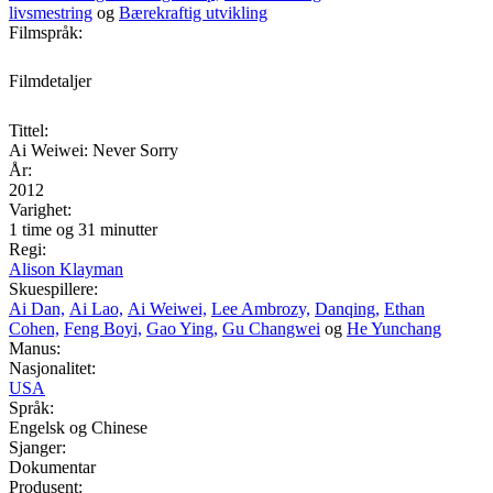
livsmestring
og
Bærekraftig utvikling
Filmspråk:
Filmdetaljer
Tittel:
Ai Weiwei: Never Sorry
År:
2012
Varighet:
1 time og 31 minutter
Regi:
Alison Klayman
Skuespillere:
Ai Dan,
Ai Lao,
Ai Weiwei,
Lee Ambrozy,
Danqing,
Ethan
Cohen,
Feng Boyi,
Gao Ying,
Gu Changwei
og
He Yunchang
Manus:
Nasjonalitet:
USA
Språk:
Engelsk og Chinese
Sjanger:
Dokumentar
Produsent: