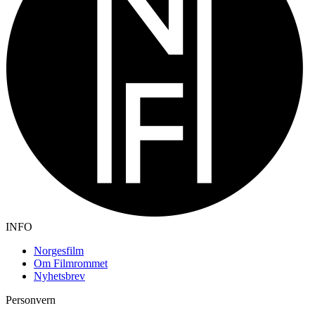
INFO
Norgesfilm
Om Filmrommet
Nyhetsbrev
Personvern