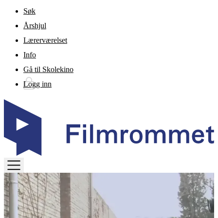
Gå til hovedinnhold
Søk
Årshjul
Lærerværelset
Info
Gå til Skolekino
Logg inn
TOGGLE
MENU