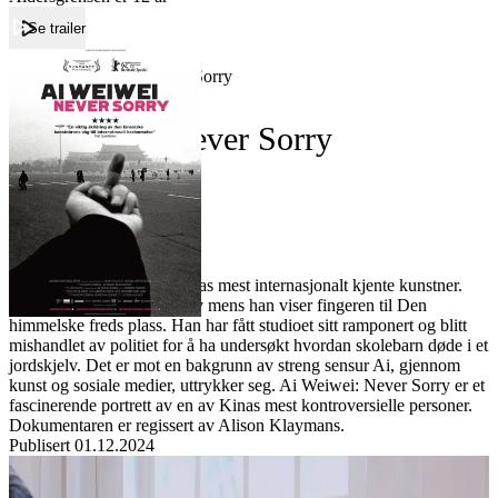
Se trailer
Forside
Ai Weiwei: Never Sorry
Ai Weiwei: Never Sorry
Film
Forfatter:
Leverandør:
Norgesfilm AS
Lisens:
Ai Weiwei regnes som Kinas mest internasjonalt kjente kunstner.
Han har fotografert seg selv mens han viser fingeren til Den
himmelske freds plass. Han har fått studioet sitt ramponert og blitt
mishandlet av politiet for å ha undersøkt hvordan skolebarn døde i et
jordskjelv. Det er mot en bakgrunn av streng sensur Ai, gjennom
kunst og sosiale medier, uttrykker seg. Ai Weiwei: Never Sorry er et
fascinerende portrett av en av Kinas mest kontroversielle personer.
Dokumentaren er regissert av Alison Klaymans.
Publisert
01.12.2024