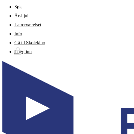
Gå til hovedinnhold
Søk
Årshjul
Lærerværelset
Info
Gå til Skolekino
Logg inn