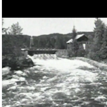
Film
Forfatter:
Leverandør:
Norgesfilm AS
Lisens:
Vi følger Akerselva fra Puttmyrene der den starter, gjennom Nordmark
Publisert
01.12.2024