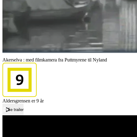
Akerselva : med filmkamera fra Puttmyrene til Nyland
Aldersgrensen er 9 år
Se trailer
Forside
Akerselva : med filmkamera fra Puttmyrene til Nyland
Akerselva : med filmkamera fra Puttmyrene til Nyland