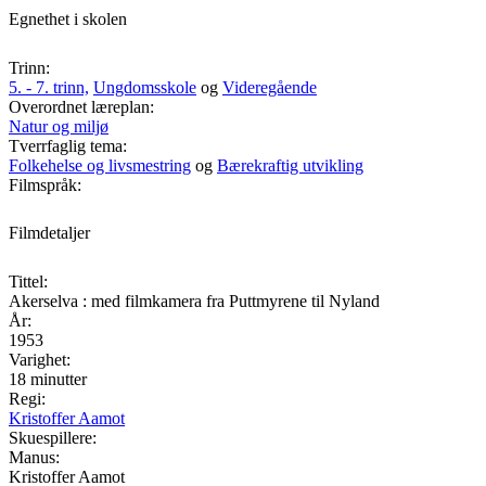
Egnethet i skolen
Trinn:
5. - 7. trinn,
Ungdomsskole
og
Videregående
Overordnet læreplan:
Natur og miljø
Tverrfaglig tema:
Folkehelse og livsmestring
og
Bærekraftig utvikling
Filmspråk:
Filmdetaljer
Tittel:
Akerselva : med filmkamera fra Puttmyrene til Nyland
År:
1953
Varighet:
18 minutter
Regi:
Kristoffer Aamot
Skuespillere:
Manus:
Kristoffer Aamot