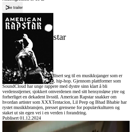
Se trailer
Forside
American Rapstar
American Rapstar
Film
Forfatter:
Leverandør:
Norgesfilm AS
Lisens:
En helt ny fure har utkrystallisert seg til en musikksjanger som er
mer populær enn noensinne, hip-hop. Gjennom plattformer som
SoundCloud har unge rappere med dystre sinn klart å bli
verdensstjerner, sjokkert omverdenen med sitt hensynsløse ytre og
forherliget en dekadent livsstil. American Rapstar snakker om
hvordan artister som XXXTentacion, Lil Peep og Bhad Bhabie har
rystet musikkbransjen, presset grensene for populærkulturen og
staket ut sin egen vei i en verden i forandring.
Publisert
01.12.2024