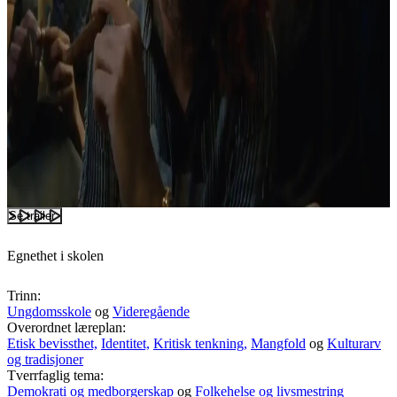
Se trailer
Egnethet i skolen
Trinn:
Ungdomsskole
og
Videregående
Overordnet læreplan:
Etisk bevissthet,
Identitet,
Kritisk tenkning,
Mangfold
og
Kulturarv
og tradisjoner
Tverrfaglig tema:
Demokrati og medborgerskap
og
Folkehelse og livsmestring