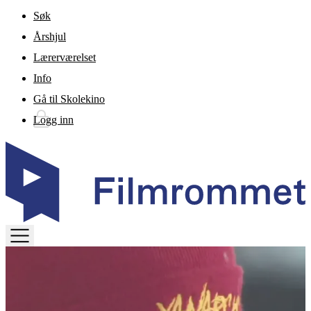
Gå til hovedinnhold
Søk
Årshjul
Lærerværelset
Info
Gå til Skolekino
Logg inn
TOGGLE
MENU