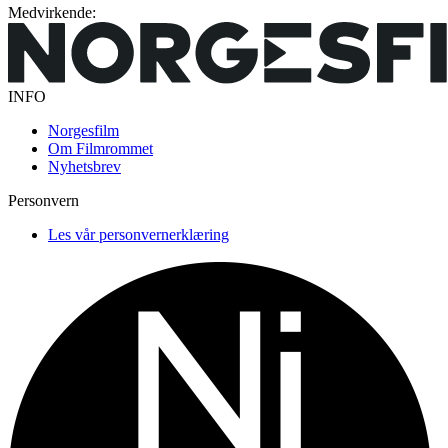
Medvirkende:
INFO
Norgesfilm
Om Filmrommet
Nyhetsbrev
Personvern
Les vår personvernerklæring