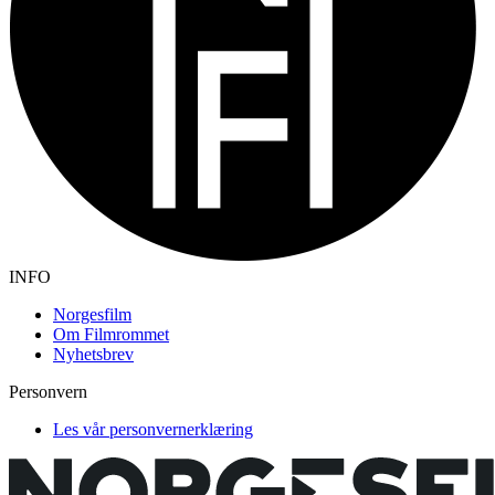
INFO
Norgesfilm
Om Filmrommet
Nyhetsbrev
Personvern
Les vår personvernerklæring