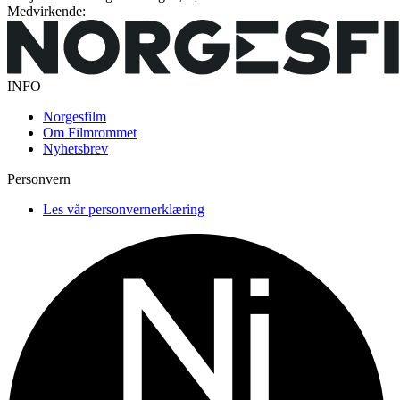
Medvirkende:
INFO
Norgesfilm
Om Filmrommet
Nyhetsbrev
Personvern
Les vår personvernerklæring