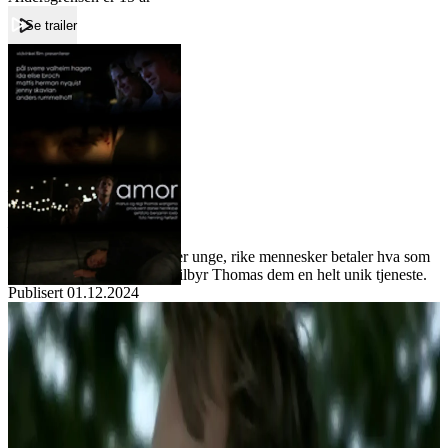
Se trailer
Forside
Amor
Amor
Film
Forfatter:
Leverandør:
Norgesfilm AS
Lisens:
Alle er fornøyde. I en by der unge, rike mennesker betaler hva som
helst for å få det de vil ha, tilbyr Thomas dem en helt unik tjeneste.
Publisert
01.12.2024