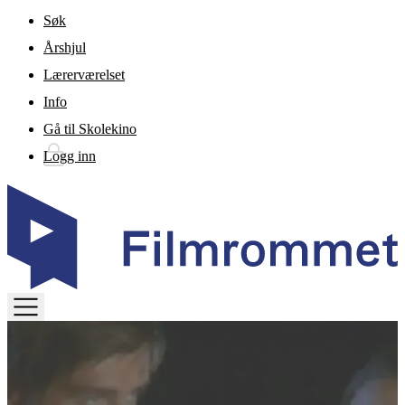
Gå til hovedinnhold
Søk
Årshjul
Lærerværelset
Info
Gå til Skolekino
Logg inn
TOGGLE
MENU