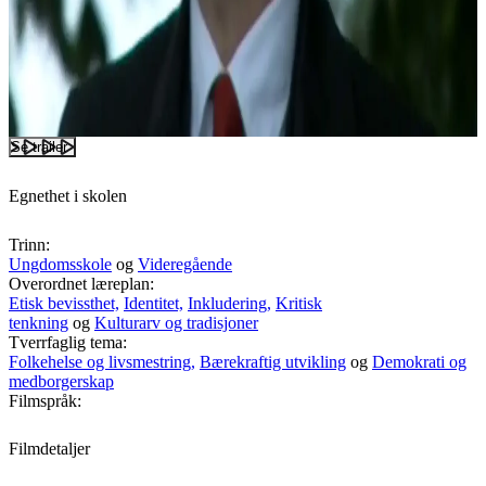
Se trailer
Egnethet i skolen
Trinn:
Ungdomsskole
og
Videregående
Overordnet læreplan:
Etisk bevissthet,
Identitet,
Inkludering,
Kritisk
tenkning
og
Kulturarv og tradisjoner
Tverrfaglig tema:
Folkehelse og livsmestring,
Bærekraftig utvikling
og
Demokrati og
medborgerskap
Filmspråk:
Filmdetaljer