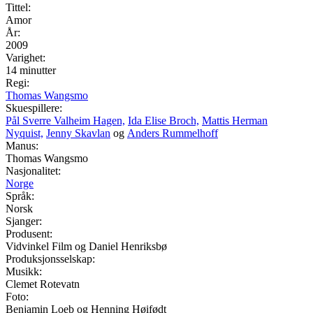
Tittel:
Amor
År:
2009
Varighet:
14 minutter
Regi:
Thomas Wangsmo
Skuespillere:
Pål Sverre Valheim Hagen,
Ida Elise Broch,
Mattis Herman
Nyquist,
Jenny Skavlan
og
Anders Rummelhoff
Manus:
Thomas Wangsmo
Nasjonalitet:
Norge
Språk:
Norsk
Sjanger:
Produsent:
Vidvinkel Film og Daniel Henriksbø
Produksjonsselskap:
Musikk:
Clemet Rotevatn
Foto:
Benjamin Loeb og Henning Høifødt