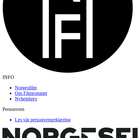
INFO
Norgesfilm
Om Filmrommet
Nyhetsbrev
Personvern
Les vår personvernerklæring