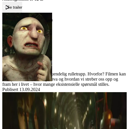
Se trailer
Forside
Årshjul
Rulletrappen
Rulletrappen
Film
Forfatter:
Leverandør:
Norgesfilm AS
Lisens:
Tre menn sliter seg opp en uendelig rulletrapp. Hvorfor? Filmen kan
sees på som en metafor på hva og hvordan vi streber oss opp og
fram her i livet – hvor mange eksistensielle spørsmål stilles.
Publisert
13.09.2024