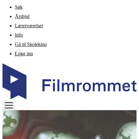
Gå til hovedinnhold
Søk
Årshjul
Lærerværelset
Info
Gå til Skolekino
Logg inn
TOGGLE
MENU