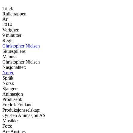
Tittel:
Rulletrappen
År:
2014
Varighet:
9 minutter
Regi:
Christopher Nielsen
Skuespillere:
Manus:
Christopher Nielsen
Nasjonalitet:
Norge
Språk:
Norsk
Sjanger:
Animasjon
Produsent:
Fredrik Fottland
Produksjonsselskap:
Qvisten Animasjon AS
Musikk:
Foto:
Are Austnes