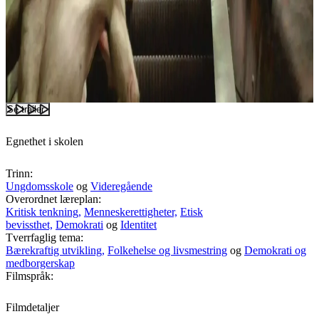
Se trailer
Egnethet i skolen
Trinn:
Ungdomsskole
og
Videregående
Overordnet læreplan:
Kritisk tenkning,
Menneskerettigheter,
Etisk
bevissthet,
Demokrati
og
Identitet
Tverrfaglig tema:
Bærekraftig utvikling,
Folkehelse og livsmestring
og
Demokrati og
medborgerskap
Filmspråk:
Filmdetaljer