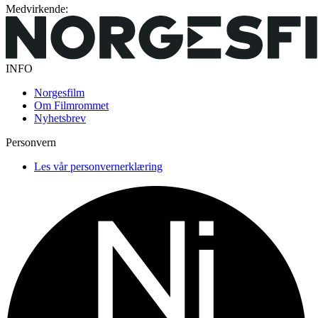
Medvirkende:
INFO
Norgesfilm
Om Filmrommet
Nyhetsbrev
Personvern
Les vår personvernerklæring