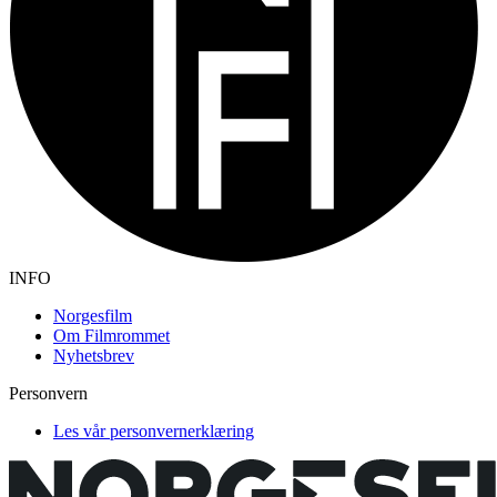
INFO
Norgesfilm
Om Filmrommet
Nyhetsbrev
Personvern
Les vår personvernerklæring