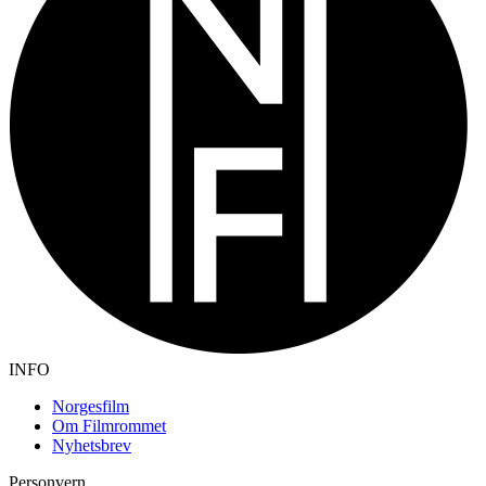
INFO
Norgesfilm
Om Filmrommet
Nyhetsbrev
Personvern