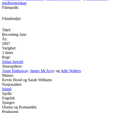
medborgerskap
Filmspråk:
Filmdetaljer
Tittel:
Becoming Jane
År:
2007
Varighet:
2 timer
Regi:
Julian Jarrold
Skuespillere:
Anne Hathaway,
James McAvoy
og
Julie Walters
Manus:
Kevin Hood og Sarah Williams
Nasjonalitet:
Irland
Språk:
Engelsk
Sjanger:
Drama og Romantikk
Produsent: