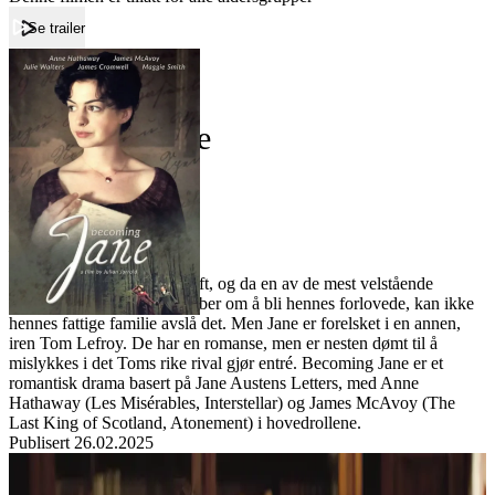
Se trailer
Forside
Becoming Jane
Becoming Jane
Film
Forfatter:
Leverandør:
Norgesfilm AS
Lisens:
Jane Austen er 22 år og ugift, og da en av de mest velstående
mennene i hele Hampshire ber om å bli hennes forlovede, kan ikke
hennes fattige familie avslå det. Men Jane er forelsket i en annen,
iren Tom Lefroy. De har en romanse, men er nesten dømt til å
mislykkes i det Toms rike rival gjør entré. Becoming Jane er et
romantisk drama basert på Jane Austens Letters, med Anne
Hathaway (Les Misérables, Interstellar) og James McAvoy (The
Last King of Scotland, Atonement) i hovedrollene.
Publisert
26.02.2025