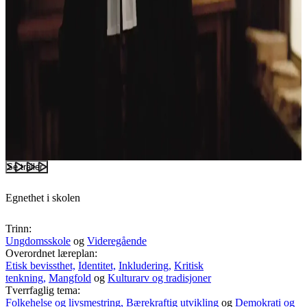
Se trailer
Egnethet i skolen
Trinn:
Ungdomsskole
og
Videregående
Overordnet læreplan:
Etisk bevissthet,
Identitet,
Inkludering,
Kritisk
tenkning,
Mangfold
og
Kulturarv og tradisjoner
Tverrfaglig tema:
Folkehelse og livsmestring,
Bærekraftig utvikling
og
Demokrati og