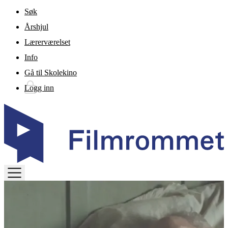
Gå til hovedinnhold
Søk
Årshjul
Lærerværelset
Info
Gå til Skolekino
Logg inn
TOGGLE
MENU