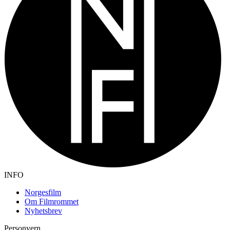
INFO
Norgesfilm
Om Filmrommet
Nyhetsbrev
Personvern