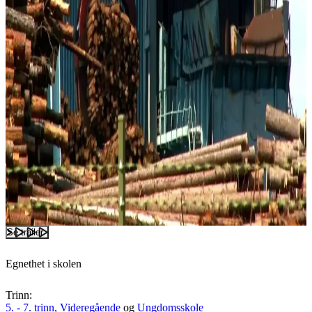
Se trailer
Egnethet i skolen
Trinn:
5. - 7. trinn,
Videregående
og
Ungdomsskole