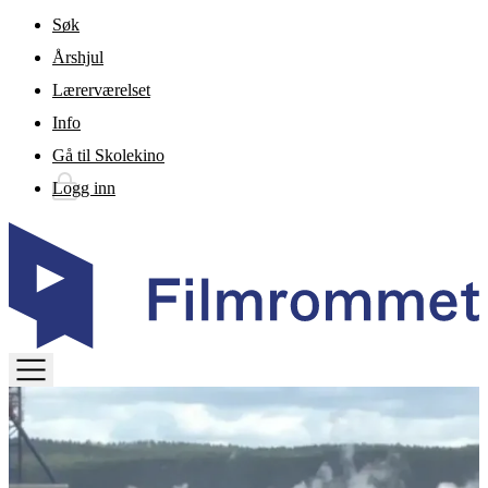
Gå til hovedinnhold
Søk
Årshjul
Lærerværelset
Info
Gå til Skolekino
Logg inn
TOGGLE
MENU