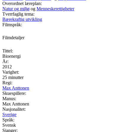
Overordnet læreplan:
Natur og miljø
og
Menneskerettigheter
Tverrfaglig tema:
Bærekraftig utvikling
Filmspråk:
Filmdetaljer
Tittel:
Bioenergi
År:
2012
Varighet:
25 minutter
Regi:
Max Anttonen
Skuespillere:
Manus:
Max Anttonen
Nasjonalitet:
Sverige
Språk:
Svensk
Sjanger: