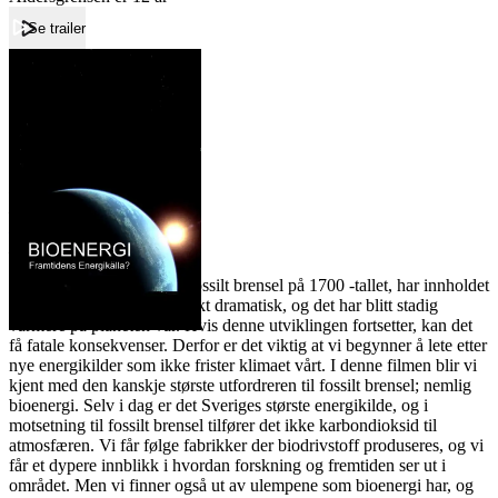
Se trailer
Forside
Bioenergi
Bioenergi
Film
Forfatter:
Leverandør:
Norgesfilm AS
Lisens:
Siden vi begynte å bruke fossilt brensel på 1700 -tallet, har innholdet
av karbondioksid i luften økt dramatisk, og det har blitt stadig
varmere på planeten vår. Hvis denne utviklingen fortsetter, kan det
få fatale konsekvenser. Derfor er det viktig at vi begynner å lete etter
nye energikilder som ikke frister klimaet vårt. I denne filmen blir vi
kjent med den kanskje største utfordreren til fossilt brensel; nemlig
bioenergi. Selv i dag er det Sveriges største energikilde, og i
motsetning til fossilt brensel tilfører det ikke karbondioksid til
atmosfæren. Vi får følge fabrikker der biodrivstoff produseres, og vi
får et dypere innblikk i hvordan forskning og fremtiden ser ut i
området. Men vi finner også ut av ulempene som bioenergi har, og