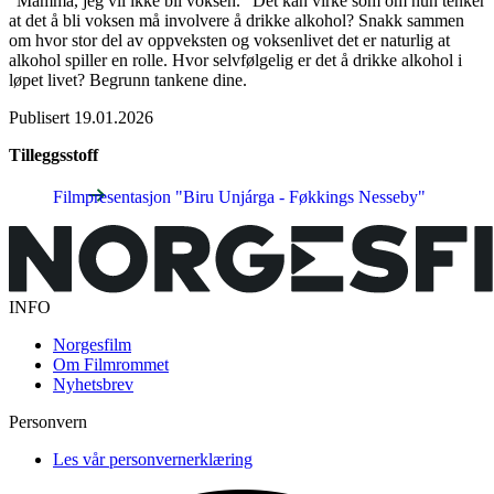
”Mamma, jeg vil ikke bli voksen.” Det kan virke som om hun tenker
at det å bli voksen må involvere å drikke alkohol? Snakk sammen
om hvor stor del av oppveksten og voksenlivet det er naturlig at
alkohol spiller en rolle. Hvor selvfølgelig er det å drikke alkohol i
løpet livet? Begrunn tankene dine.
Publisert
19.01.2026
Tilleggsstoff
Filmpresentasjon "Biru Unjárga - Føkkings Nesseby"
INFO
Norgesfilm
Om Filmrommet
Nyhetsbrev
Personvern
Les vår personvernerklæring