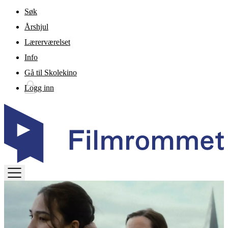
Gå til hovedinnhold
Søk
Årshjul
Lærerværelset
Info
Gå til Skolekino
Logg inn
TOGGLE
MENU