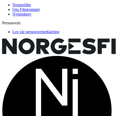
Norgesfilm
Om Filmrommet
Nyhetsbrev
Personvern
Les vår personvernerklæring