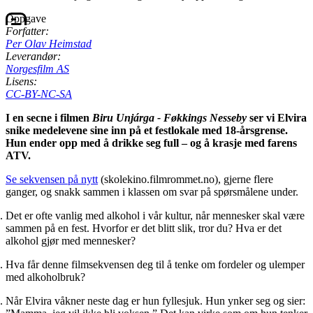
Oppgave
Forfatter:
Per Olav Heimstad
Leverandør:
Norgesfilm AS
Lisens:
CC-BY-NC-SA
I en secne i filmen
Biru Unjárga - Føkkings Nesseby
ser vi Elvira
snike medelevene sine inn på et festlokale med 18-årsgrense.
Hun ender opp med å drikke seg full – og å krasje med farens
ATV.
Se sekvensen på nytt
(skolekino.filmrommet.no), gjerne flere
ganger, og snakk sammen i klassen om svar på spørsmålene under.
Det er ofte vanlig med alkohol i vår kultur, når mennesker skal være
sammen på en fest. Hvorfor er det blitt slik, tror du? Hva er det
alkohol gjør med mennesker?
Hva får denne filmsekvensen deg til å tenke om fordeler og ulemper
med alkoholbruk?
Når Elvira våkner neste dag er hun fyllesjuk. Hun ynker seg og sier: