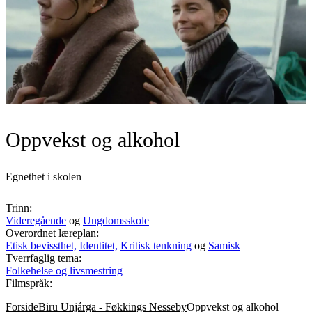
Oppvekst og alkohol
Egnethet i skolen
Trinn:
Videregående
og
Ungdomsskole
Overordnet læreplan:
Etisk bevissthet,
Identitet,
Kritisk tenkning
og
Samisk
Tverrfaglig tema:
Folkehelse og livsmestring
Filmspråk:
Forside
Biru Unjárga - Føkkings Nesseby
Oppvekst og alkohol