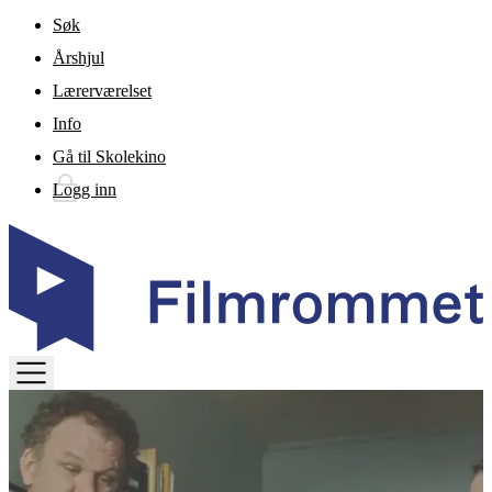
Gå til hovedinnhold
Søk
Årshjul
Lærerværelset
Info
Gå til Skolekino
Logg inn
TOGGLE
MENU