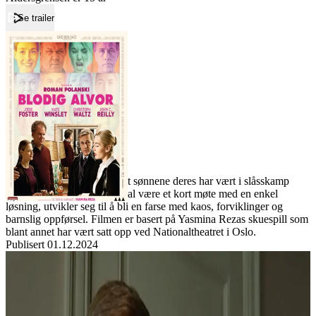
Se trailer
Forside
Blodig alvor
Blodig alvor
Film
Forfatter:
Leverandør:
Norgesfilm AS
Lisens:
To foreldrepar møtes etter at sønnene deres har vært i slåsskamp
med hverandre. Det som skal være et kort møte med en enkel
løsning, utvikler seg til å bli en farse med kaos, forviklinger og
barnslig oppførsel. Filmen er basert på Yasmina Rezas skuespill som
blant annet har vært satt opp ved Nationaltheatret i Oslo.
Publisert
01.12.2024