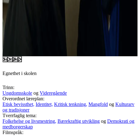
Se trailer
Egnethet i skolen
Trinn:
Ungdomsskole
og
Videregående
Overordnet læreplan:
Etisk bevissthet,
Identitet,
Kritisk tenkning,
Mangfold
og
Kulturarv
og tradisjoner
Tverrfaglig tema:
Folkehelse og livsmestring,
Bærekraftig utvikling
og
Demokrati og
medborgerskap
Filmspråk: