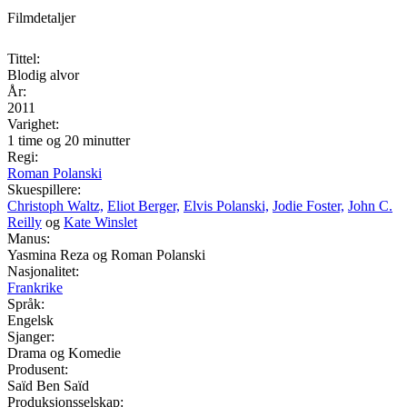
Filmdetaljer
Tittel:
Blodig alvor
År:
2011
Varighet:
1 time og 20 minutter
Regi:
Roman Polanski
Skuespillere:
Christoph Waltz,
Eliot Berger,
Elvis Polanski,
Jodie Foster,
John C.
Reilly
og
Kate Winslet
Manus:
Yasmina Reza og Roman Polanski
Nasjonalitet:
Frankrike
Språk:
Engelsk
Sjanger:
Drama og Komedie
Produsent:
Saïd Ben Saïd
Produksjonsselskap: