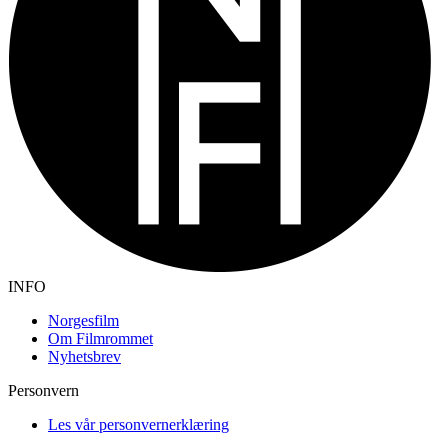
INFO
Norgesfilm
Om Filmrommet
Nyhetsbrev
Personvern
Les vår personvernerklæring