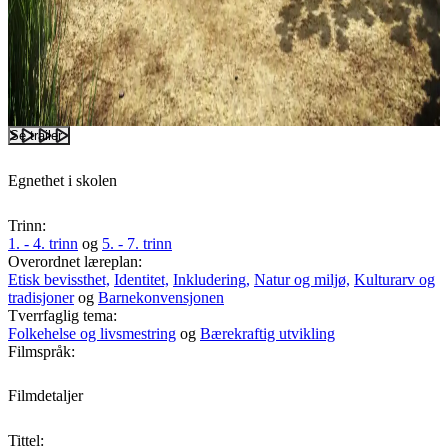
Se trailer
Egnethet i skolen
Trinn:
1. - 4. trinn
og
5. - 7. trinn
Overordnet læreplan:
Etisk bevissthet,
Identitet,
Inkludering,
Natur og miljø,
Kulturarv og
tradisjoner
og
Barnekonvensjonen
Tverrfaglig tema:
Folkehelse og livsmestring
og
Bærekraftig utvikling
Filmspråk:
Filmdetaljer
Tittel: