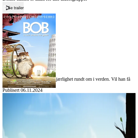
Se trailer
Forside
Bob
Bob
Film
Forfatter:
Leverandør:
Norgesfilm AS
Lisens:
En hamster jager sin store kjærlighet rundt om i verden. Vil han få
henne til slutt?
Publisert
06.11.2024