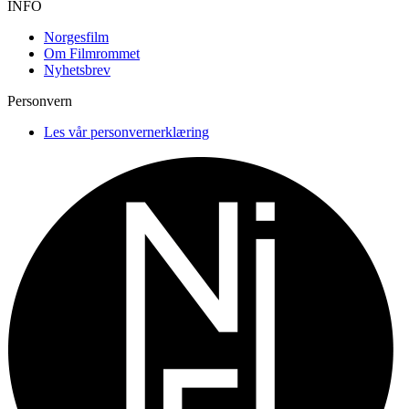
INFO
Norgesfilm
Om Filmrommet
Nyhetsbrev
Personvern
Les vår personvernerklæring