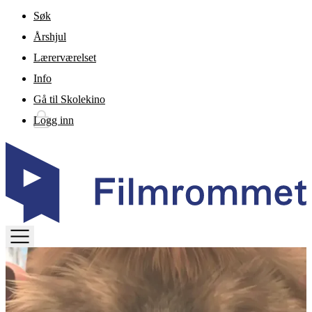
Gå til hovedinnhold
Søk
Årshjul
Lærerværelset
Info
Gå til Skolekino
Logg inn
TOGGLE
MENU