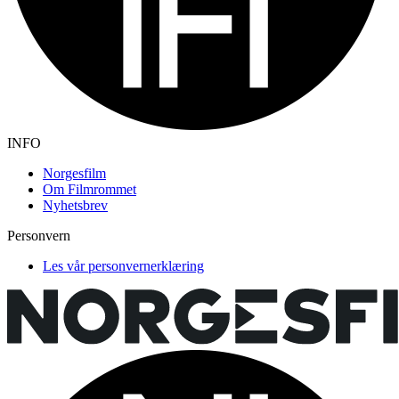
INFO
Norgesfilm
Om Filmrommet
Nyhetsbrev
Personvern
Les vår personvernerklæring