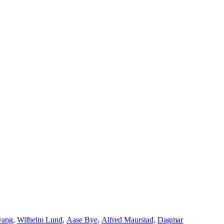
vang,
Wilhelm Lund,
Aase Bye,
Alfred Maurstad,
Dagmar