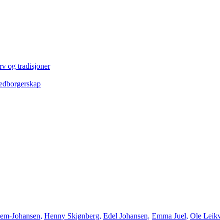
rv og tradisjoner
edborgerskap
Sem-Johansen,
Henny Skjønberg,
Edel Johansen,
Emma Juel,
Ole Leik