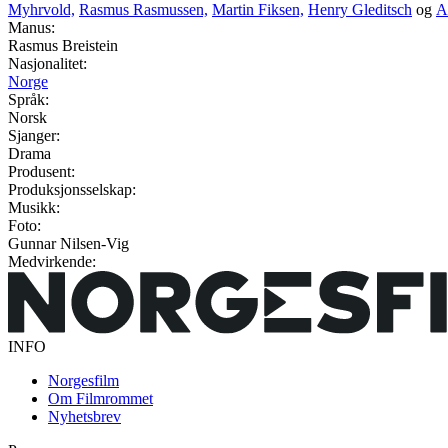
Myhrvold,
Rasmus Rasmussen,
Martin Fiksen,
Henry Gleditsch
og
A
Manus:
Rasmus Breistein
Nasjonalitet:
Norge
Språk:
Norsk
Sjanger:
Drama
Produsent:
Produksjonsselskap:
Musikk:
Foto:
Gunnar Nilsen-Vig
Medvirkende:
INFO
Norgesfilm
Om Filmrommet
Nyhetsbrev