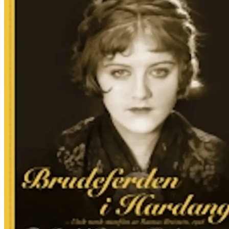
Film
Forfatter:
Leverandør:
Norgesfilm AS
Lisens:
Stumfilmepos av Rasmus Breistein fra 1926. Brudeferden i Hardanger v
om de som ikke får hverandre pga. ulik stand og økonomiske kår.
Publisert
13.02.2025