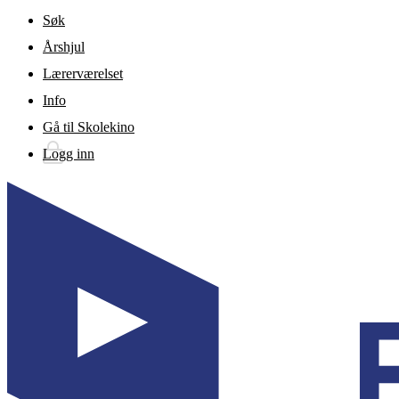
Gå til hovedinnhold
Søk
Årshjul
Lærerværelset
Info
Gå til Skolekino
Logg inn