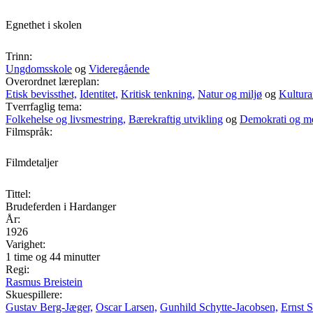
Egnethet i skolen
Trinn:
Ungdomsskole
og
Videregående
Overordnet læreplan:
Etisk bevissthet,
Identitet,
Kritisk tenkning,
Natur og miljø
og
Kultura
Tverrfaglig tema:
Folkehelse og livsmestring,
Bærekraftig utvikling
og
Demokrati og m
Filmspråk:
Filmdetaljer
Tittel:
Brudeferden i Hardanger
År:
1926
Varighet:
1 time og 44 minutter
Regi:
Rasmus Breistein
Skuespillere:
Gustav Berg-Jæger,
Oscar Larsen,
Gunhild Schytte-Jacobsen,
Ernst 