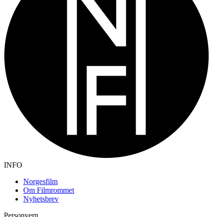
INFO
Norgesfilm
Om Filmrommet
Nyhetsbrev
Personvern