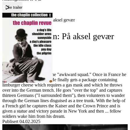
Se trailer
Forside
Charlie Chaplin: På aksel gevær
Charlie Chaplin: På aksel gevær
Film
Forfatter:
Leverandør:
Norgesfilm AS
Lisens:
Charlie is in boot camp in the "awkward squad." Once in France he
gets no letters from home. He finally gets a package containing
limburger cheese which requires a gas mask and which he throws
over into the German trench. He goes "over the top" and captures
thirteen Germans ("I surrounded them"), then volunteers to wander
through the German lines disguised as a tree trunk. With the help of
a French girl he captures the Kaiser and the Crown Prince and is
given a statue and victory parade in New York and then ... fellow
soldiers wake him from his dream.
Publisert
04.02.2025