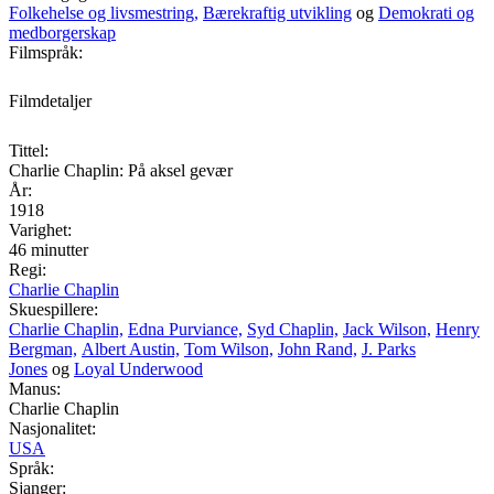
Folkehelse og livsmestring,
Bærekraftig utvikling
og
Demokrati og
medborgerskap
Filmspråk:
Filmdetaljer
Tittel:
Charlie Chaplin: På aksel gevær
År:
1918
Varighet:
46 minutter
Regi:
Charlie Chaplin
Skuespillere:
Charlie Chaplin,
Edna Purviance,
Syd Chaplin,
Jack Wilson,
Henry
Bergman,
Albert Austin,
Tom Wilson,
John Rand,
J. Parks
Jones
og
Loyal Underwood
Manus:
Charlie Chaplin
Nasjonalitet:
USA
Språk:
Sjanger: