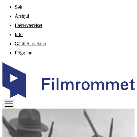
Gå til hovedinnhold
Søk
Årshjul
Lærerværelset
Info
Gå til Skolekino
Logg inn
TOGGLE
MENU