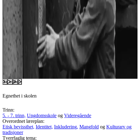
Se trailer
Egnethet i skolen
Trinn:
5. - 7. trinn,
Ungdomsskole
og
Videregående
Overordnet læreplan:
Etisk bevissthet,
Identitet,
Inkludering,
Mangfold
og
Kulturarv og
tradisjoner
Tverrfaglig tema: