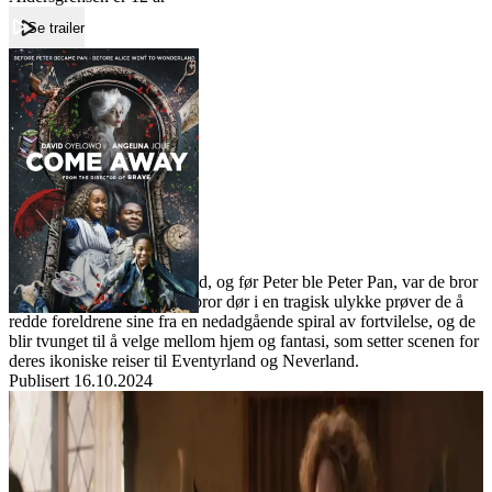
Se trailer
Forside
Come Away
Come Away
Film
Forfatter:
Leverandør:
Norgesfilm AS
Lisens:
Før Alice dro til Eventyrland, og før Peter ble Peter Pan, var de bror
og søster. Når deres eldste bror dør i en tragisk ulykke prøver de å
redde foreldrene sine fra en nedadgående spiral av fortvilelse, og de
blir tvunget til å velge mellom hjem og fantasi, som setter scenen for
deres ikoniske reiser til Eventyrland og Neverland.
Publisert
16.10.2024