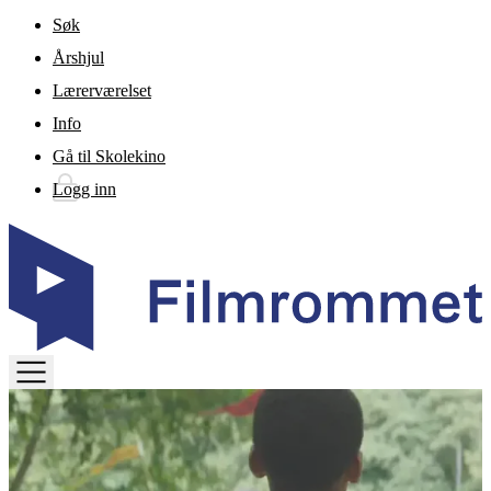
Gå til hovedinnhold
Søk
Årshjul
Lærerværelset
Info
Gå til Skolekino
Logg inn
TOGGLE
MENU