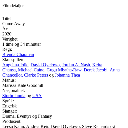
Filmdetaljer
Tittel:
Come Away
År:
2020
Varighet:
1 time og 34 minutter
Regi:
Brenda Chapman
Skuespillere:
Angelina Jolie,
David Oyelowo,
Jordan A. Nash,
Keira
Chansa,
Michael Caine,
Gugu Mbatha-Raw,
Derek Jacobi,
Anna
Chancellor,
Clarke Peters
og
Johanna Thea
Manus:
Marissa Kate Goodhill
Nasjonalitet:
Storbritannia
og
USA
Språk:
Engelsk
Sjanger:
Drama, Eventyr og Fantasy
Produsent:
Leesa Kahn, Andrea Keir, David Oyelowo, Steve Richards og