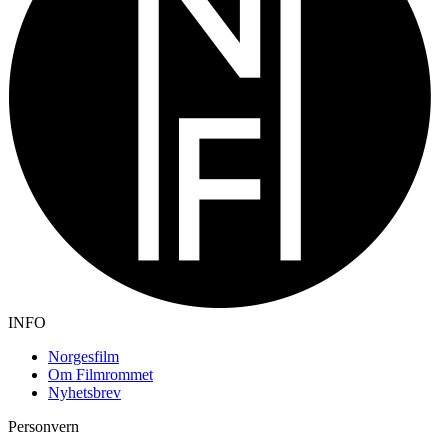
INFO
Norgesfilm
Om Filmrommet
Nyhetsbrev
Personvern