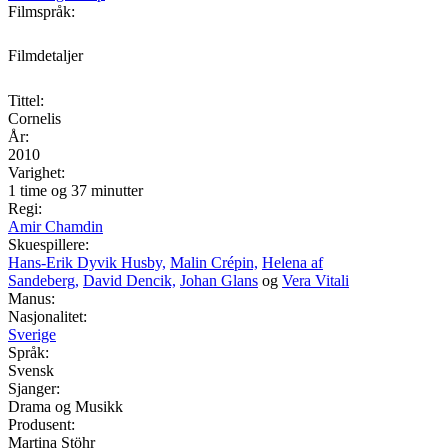
Filmspråk:
Filmdetaljer
Tittel:
Cornelis
År:
2010
Varighet:
1 time og 37 minutter
Regi:
Amir Chamdin
Skuespillere:
Hans-Erik Dyvik Husby,
Malin Crépin,
Helena af
Sandeberg,
David Dencik,
Johan Glans
og
Vera Vitali
Manus:
Nasjonalitet:
Sverige
Språk:
Svensk
Sjanger:
Drama og Musikk
Produsent:
Martina Stöhr