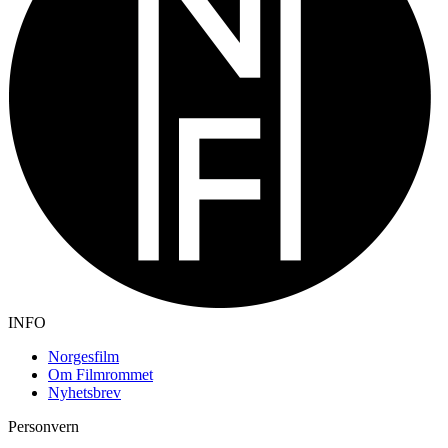
INFO
Norgesfilm
Om Filmrommet
Nyhetsbrev
Personvern