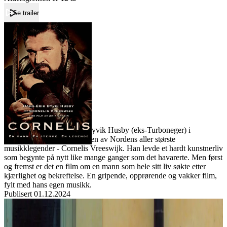
Se trailer
Forside
Cornelis
Cornelis
Film
Forfatter:
Leverandør:
Norgesfilm AS
Lisens:
Cornelis, med Hans-Erik Dyvik Husby (eks-Turboneger) i
hovedrollen, er en film om en av Nordens aller største
musikklegender - Cornelis Vreeswijk. Han levde et hardt kunstnerliv
som begynte på nytt like mange ganger som det havarerte. Men først
og fremst er det en film om en mann som hele sitt liv søkte etter
kjærlighet og bekreftelse. En gripende, opprørende og vakker film,
fylt med hans egen musikk.
Publisert
01.12.2024