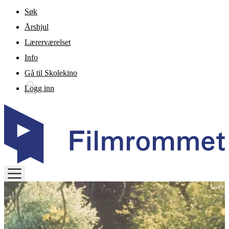
Gå til hovedinnhold
Søk
Årshjul
Lærerværelset
Info
Gå til Skolekino
Logg inn
TOGGLE
MENU