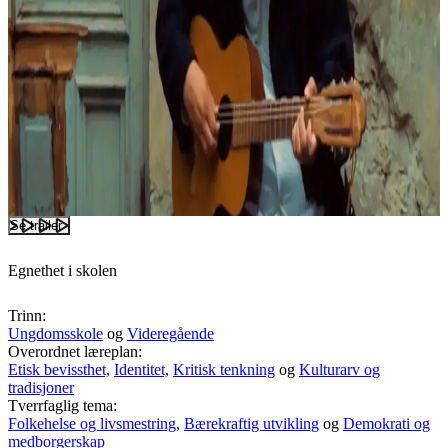
Se trailer
Egnethet i skolen
Trinn:
Ungdomsskole
og
Videregående
Overordnet læreplan:
Etisk bevissthet,
Identitet,
Kritisk tenkning
og
Kulturarv og
tradisjoner
Tverrfaglig tema:
Folkehelse og livsmestring,
Bærekraftig utvikling
og
Demokrati og
medborgerskap