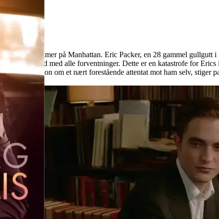
liardær 24 timer på Manhattan. Eric Packer, en 28 gammel gullgutt i fin
er, stikk i strid med alle forventninger. Dette er en katastrofe for Eric
Eric får informasjon om et nært forestående attentat mot ham selv, stiger 