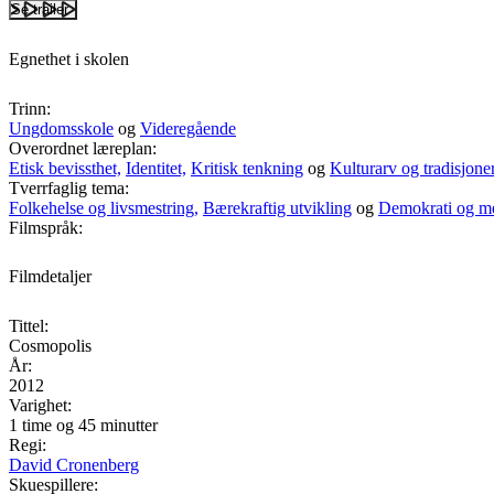
Se trailer
Egnethet i skolen
Trinn:
Ungdomsskole
og
Videregående
Overordnet læreplan:
Etisk bevissthet,
Identitet,
Kritisk tenkning
og
Kulturarv og tradisjone
Tverrfaglig tema:
Folkehelse og livsmestring,
Bærekraftig utvikling
og
Demokrati og m
Filmspråk:
Filmdetaljer
Tittel:
Cosmopolis
År:
2012
Varighet:
1 time og 45 minutter
Regi:
David Cronenberg
Skuespillere: