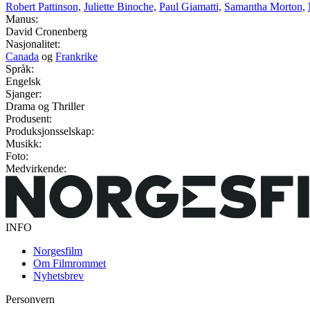
Robert Pattinson,
Juliette Binoche,
Paul Giamatti,
Samantha Morton,
Manus:
David Cronenberg
Nasjonalitet:
Canada
og
Frankrike
Språk:
Engelsk
Sjanger:
Drama og Thriller
Produsent:
Produksjonsselskap:
Musikk:
Foto:
Medvirkende:
INFO
Norgesfilm
Om Filmrommet
Nyhetsbrev
Personvern