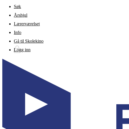
Gå til hovedinnhold
Søk
Årshjul
Lærerværelset
Info
Gå til Skolekino
Logg inn