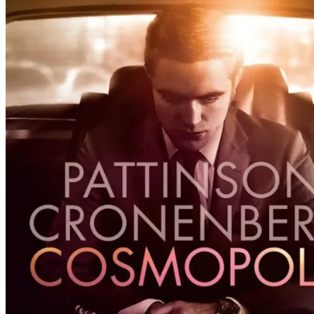
Film
Forfatter:
Leverandør:
Norgesfilm AS
Lisens:
Filmatisering av Don DeLillos kjente roman, som følger en ung multimil
Han holder hele tiden et øye på valutakursen for japanske yen, som stig
samtidig som det bryter ut vill aktivitet i metropolens gater. Etter at 
Publisert
01.12.2024