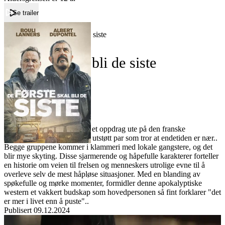
Se trailer
Forside
De første skal bli de siste
De første skal bli de siste
Film
Forfatter:
Leverandør:
Norgesfilm AS
Lisens:
To slitne dusør-jegere er på et oppdrag ute på den franske
landsbygda. De jakter på et utstøtt par som tror at endetiden er nær..
Begge gruppene kommer i klammeri med lokale gangstere, og det
blir mye skyting. Disse sjarmerende og håpefulle karakterer forteller
en historie om veien til frelsen og menneskers utrolige evne til å
overleve selv de mest håpløse situasjoner. Med en blanding av
spøkefulle og mørke momenter, formidler denne apokalyptiske
western et vakkert budskap som hovedpersonen så fint forklarer "det
er mer i livet enn å puste"..
Publisert
09.12.2024