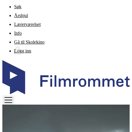
Gå til hovedinnhold
Søk
Årshjul
Lærerværelset
Info
Gå til Skolekino
Logg inn
TOGGLE
MENU