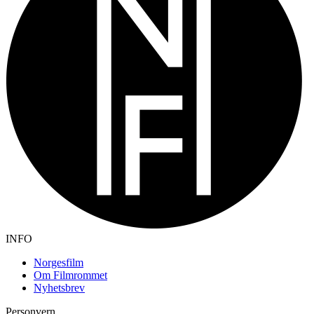
INFO
Norgesfilm
Om Filmrommet
Nyhetsbrev
Personvern