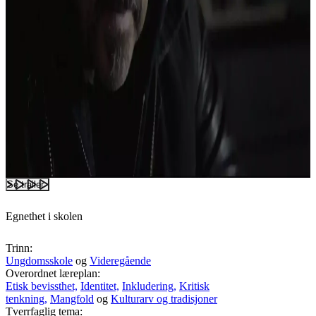
Se trailer
Egnethet i skolen
Trinn:
Ungdomsskole
og
Videregående
Overordnet læreplan:
Etisk bevissthet,
Identitet,
Inkludering,
Kritisk
tenkning,
Mangfold
og
Kulturarv og tradisjoner
Tverrfaglig tema: