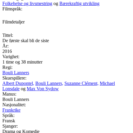
Folkehelse og livsmestring
og
Bærekraftig utvikling
Filmspråk:
Filmdetaljer
Tittel:
De første skal bli de siste
År:
2016
Varighet:
1 time og 38 minutter
Regi:
Bouli Lanners
Skuespillere:
Albert Dupontel,
Bouli Lanners,
Suzanne Clément,
Michael
Lonsdale
og
Max Von Sydow
Manus:
Bouli Lanners
Nasjonalitet:
Frankrike
Språk:
Fransk
Sjanger:
Drama og Komedie