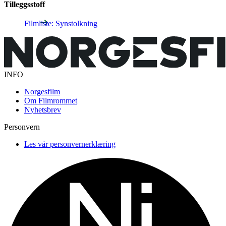
Tilleggsstoff
Filmliste: Synstolkning
INFO
Norgesfilm
Om Filmrommet
Nyhetsbrev
Personvern
Les vår personvernerklæring