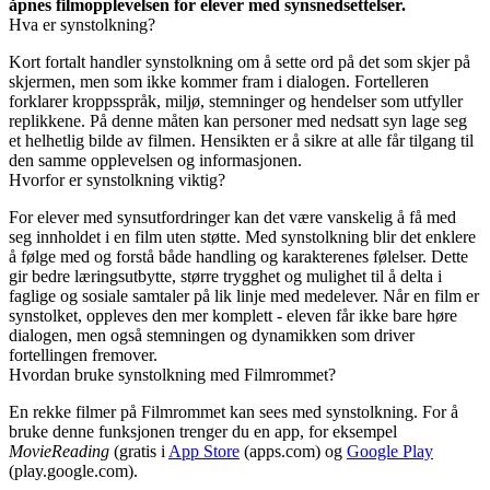
åpnes filmopplevelsen for elever med synsnedsettelser.
Hva er synstolkning?
Kort fortalt handler synstolkning om å sette ord på det som skjer på
skjermen, men som ikke kommer fram i dialogen. Fortelleren
forklarer kroppsspråk, miljø, stemninger og hendelser som utfyller
replikkene. På denne måten kan personer med nedsatt syn lage seg
et helhetlig bilde av filmen. Hensikten er å sikre at alle får tilgang til
den samme opplevelsen og informasjonen.
Hvorfor er synstolkning viktig?
For elever med synsutfordringer kan det være vanskelig å få med
seg innholdet i en film uten støtte. Med synstolkning blir det enklere
å følge med og forstå både handling og karakterenes følelser. Dette
gir bedre læringsutbytte, større trygghet og mulighet til å delta i
faglige og sosiale samtaler på lik linje med medelever. Når en film er
synstolket, oppleves den mer komplett - eleven får ikke bare høre
dialogen, men også stemningen og dynamikken som driver
fortellingen fremover.
Hvordan bruke synstolkning med Filmrommet?
En rekke filmer på Filmrommet kan sees med synstolkning. For å
bruke denne funksjonen trenger du en app, for eksempel
MovieReading
(gratis i
App Store
(apps.com) og
Google Play
(play.google.com).