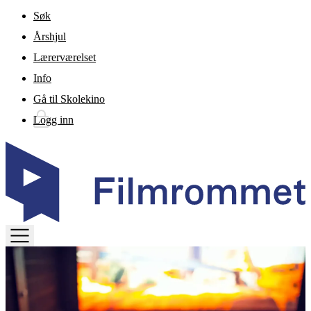
Gå til hovedinnhold
Søk
Årshjul
Lærerværelset
Info
Gå til Skolekino
Logg inn
TOGGLE
MENU