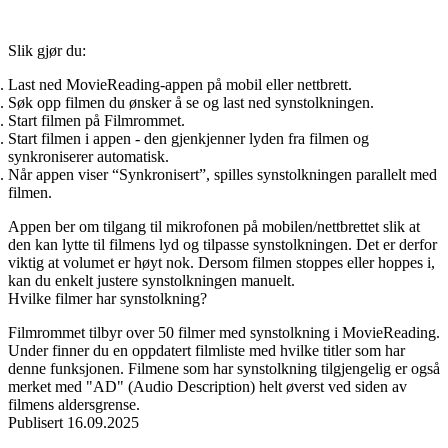
Slik gjør du:
Last ned MovieReading-appen
på mobil eller nettbrett.
Søk opp filmen
du ønsker å se og last ned synstolkningen.
Start filmen på Filmrommet.
Start filmen i appen
- den gjenkjenner lyden fra filmen og
synkroniserer automatisk.
Når appen viser
“Synkronisert”
, spilles synstolkningen parallelt med
filmen.
Appen ber om tilgang til mikrofonen på mobilen/nettbrettet slik at
den kan lytte til filmens lyd og tilpasse synstolkningen. Det er derfor
viktig at volumet er høyt nok. Dersom filmen stoppes eller hoppes i,
kan du enkelt justere synstolkningen manuelt.
Hvilke filmer har synstolkning?
Filmrommet tilbyr over 50 filmer med synstolkning i MovieReading.
Under finner du en oppdatert filmliste med hvilke titler som har
denne funksjonen. Filmene som har synstolkning tilgjengelig er også
merket med "AD" (Audio Description) helt øverst ved siden av
filmens aldersgrense.
Publisert
16.09.2025