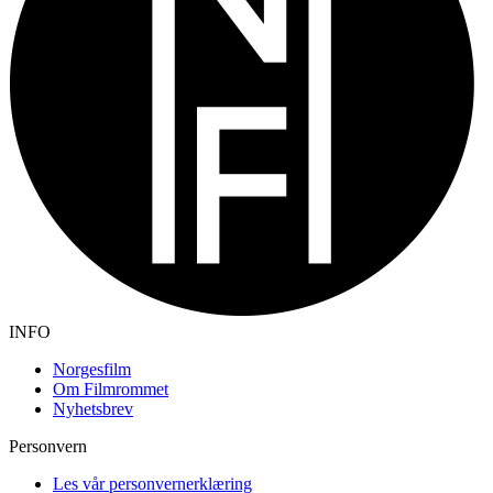
INFO
Norgesfilm
Om Filmrommet
Nyhetsbrev
Personvern
Les vår personvernerklæring