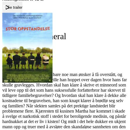
Se trailer
Forside
Death at a Funeral
Death at a Funeral
Film
Forfatter:
Leverandør:
Norgesfilm AS
Lisens:
For de fleste er begravelser bare noe man ønsker å få overstått, og
hvis det var opp til Daniel ville han hoppet over dagen hvor hans far
skulle gravlegges. Hvordan skal han klare å skrive et minneord som
vil leve opp til det som hans suksessfulle forfatterbror har skrevet til
tidligere familiebegravelser? Og hvordan skal han klare å dekke alle
kostnadene til begravelsen, han som knapt klarer å brødfø seg selv
og familien? Når slekten samles på det prektige landstedet blir
problemene flere. Kjæresten til kusinen Martha har kommet i skade
å svelge et narkotisk stoff i stedet for beroligende medisin, og påstår
hardnakket at det er liv i kisten! Og midt i det hele dukker en ukjent
mann opp og truer med å avsløre den skandaløse sannheten om den