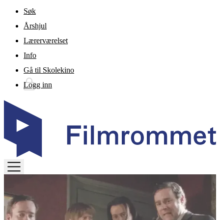
Gå til hovedinnhold
Søk
Årshjul
Lærerværelset
Info
Gå til Skolekino
Logg inn
TOGGLE
MENU