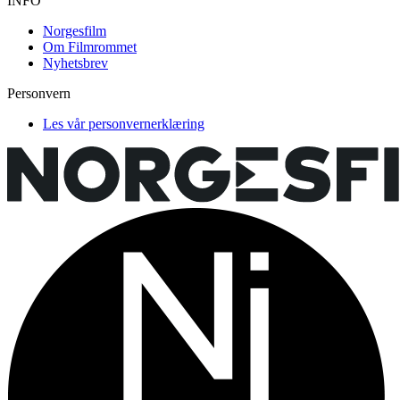
INFO
Norgesfilm
Om Filmrommet
Nyhetsbrev
Personvern
Les vår personvernerklæring