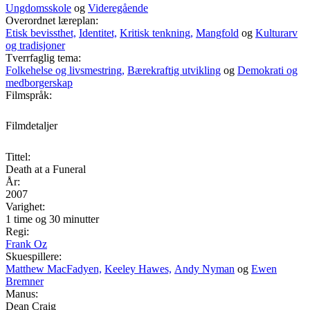
Ungdomsskole
og
Videregående
Overordnet læreplan:
Etisk bevissthet,
Identitet,
Kritisk tenkning,
Mangfold
og
Kulturarv
og tradisjoner
Tverrfaglig tema:
Folkehelse og livsmestring,
Bærekraftig utvikling
og
Demokrati og
medborgerskap
Filmspråk:
Filmdetaljer
Tittel:
Death at a Funeral
År:
2007
Varighet:
1 time og 30 minutter
Regi:
Frank Oz
Skuespillere:
Matthew MacFadyen,
Keeley Hawes,
Andy Nyman
og
Ewen
Bremner
Manus:
Dean Craig