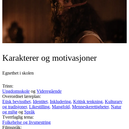
Karakterer og motivasjoner
Egnethet i skolen
Trinn:
Ungdomsskole
og
Videregående
Overordnet læreplan:
Etisk bevissthet,
Identitet,
Inkludering,
Kritisk tenkning,
Kulturarv
og tradisjoner,
Likestilling,
Mangfold,
Menneskerettigheter,
Natur
og miljø
og
Språk
Tverrfaglig tema:
Folkehelse og livsmestring
Filmspråk: