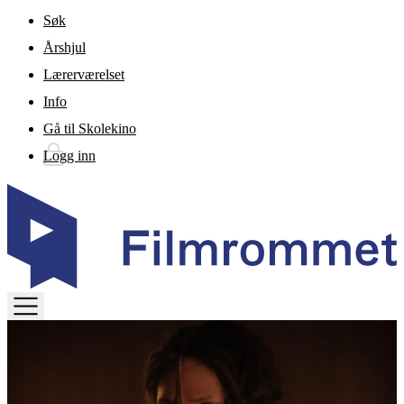
Gå til hovedinnhold
Søk
Årshjul
Lærerværelset
Info
Gå til Skolekino
Logg inn
TOGGLE
MENU