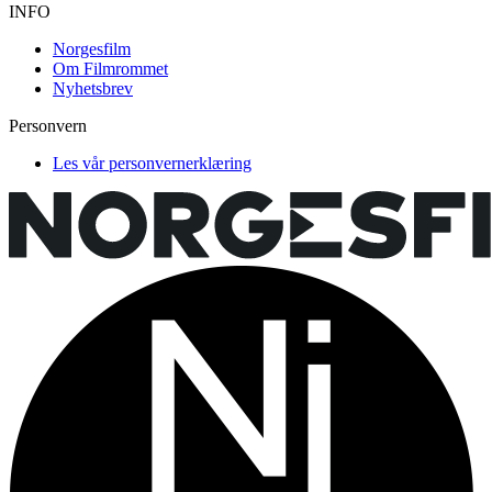
INFO
Norgesfilm
Om Filmrommet
Nyhetsbrev
Personvern
Les vår personvernerklæring