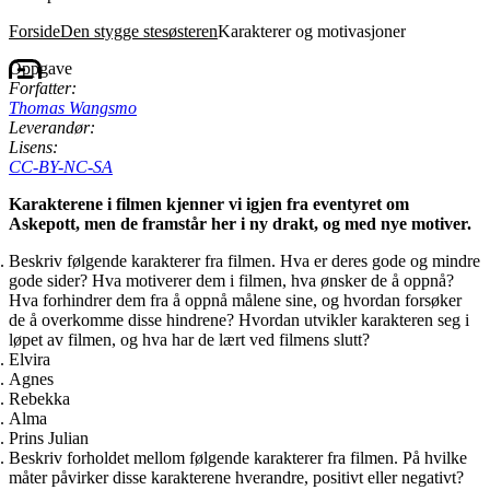
Forside
Den stygge stesøsteren
Karakterer og motivasjoner
Oppgave
Forfatter:
Thomas Wangsmo
Leverandør:
Lisens:
CC-BY-NC-SA
Karakterene i filmen kjenner vi igjen fra eventyret om
Askepott, men de framstår her i ny drakt, og med nye motiver.
Beskriv følgende karakterer fra filmen. Hva er deres gode og mindre
gode sider? Hva motiverer dem i filmen, hva ønsker de å oppnå?
Hva forhindrer dem fra å oppnå målene sine, og hvordan forsøker
de å overkomme disse hindrene? Hvordan utvikler karakteren seg i
løpet av filmen, og hva har de lært ved filmens slutt?
Elvira
Agnes
Rebekka
Alma
Prins Julian
Beskriv forholdet mellom følgende karakterer fra filmen. På hvilke
måter påvirker disse karakterene hverandre, positivt eller negativt?