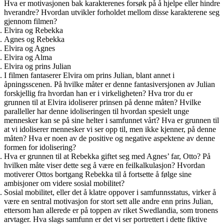
Hva er motivasjonen bak karakterenes forsøk på å hjelpe eller hindre
hverandre? Hvordan utvikler forholdet mellom disse karakterene seg
gjennom filmen?
Elvira og Rebekka
Agnes og Rebekka
Elvira og Agnes
Elvira og Alma
Elvira og prins Julian
I filmen fantaserer Elvira om prins Julian, blant annet i
åpningsscenen. På hvilke måter er denne fantasiversjonen av Julian
forskjellig fra hvordan han er i virkeligheten? Hva tror du er
grunnen til at Elvira idoliserer prinsen på denne måten? Hvilke
paralleller har denne idoliseringen til hvordan spesielt unge
mennesker kan se på sine helter i samfunnet vårt? Hva er grunnen til
at vi idoliserer mennesker vi ser opp til, men ikke kjenner, på denne
måten? Hva er noen av de positive og negative aspektene av denne
formen for idolisering?
Hva er grunnen til at Rebekka giftet seg med Agnes’ far, Otto? På
hvilken måte viser dette seg å være en feilkalkulasjon? Hvordan
motiverer Ottos bortgang Rebekka til å fortsette å følge sine
ambisjoner om videre sosial mobilitet?
Sosial mobilitet, eller det å klatre oppover i samfunnsstatus, virker å
være en sentral motivasjon for stort sett alle andre enn prins Julian,
ettersom han allerede er på toppen av riket Swedlandia, som tronens
arvtager. Hva slags samfunn er det vi ser portrettert i dette fiktive