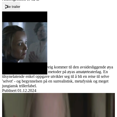
Se trailer
Forside
Den utvalgte
Den utvalgte
Film
Forfatter:
Leverandør:
Norgesfilm AS
Lisens:
Psykodramaterapauten Solveig kommer til den avsidesliggende øya
"Nidøy" for å prøve ut sine metoder på øyas amatørteaterlag. En
tilsynelatende enkel oppgave utvikler seg til å bli en reise til selve
'selvet' - og begynnelsen på en surrealistisk, metafysisk og meget
jungiansk trillerfabel.
Publisert
01.12.2024