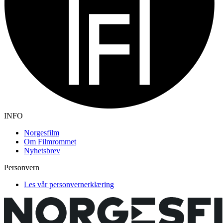
INFO
Norgesfilm
Om Filmrommet
Nyhetsbrev
Personvern
Les vår personvernerklæring