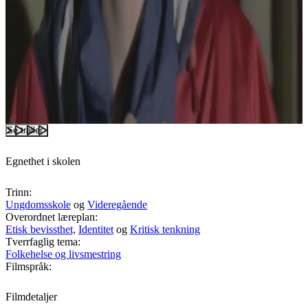
Se trailer
Egnethet i skolen
Trinn:
Ungdomsskole
og
Videregående
Overordnet læreplan:
Etisk bevissthet,
Identitet
og
Kritisk tenkning
Tverrfaglig tema:
Folkehelse og livsmestring
Filmspråk:
Filmdetaljer