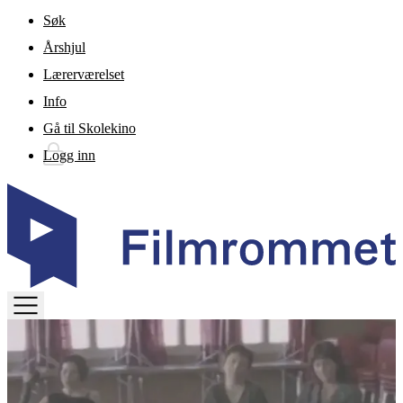
Gå til hovedinnhold
Søk
Årshjul
Lærerværelset
Info
Gå til Skolekino
Logg inn
TOGGLE
MENU