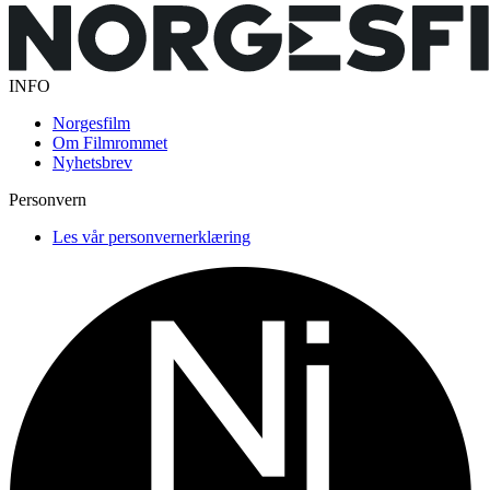
INFO
Norgesfilm
Om Filmrommet
Nyhetsbrev
Personvern
Les vår personvernerklæring