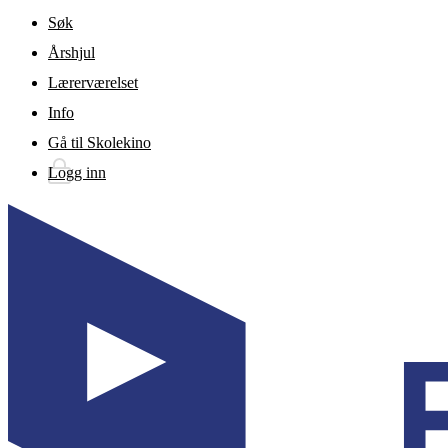
Gå til hovedinnhold
Søk
Årshjul
Lærerværelset
Info
Gå til Skolekino
Logg inn