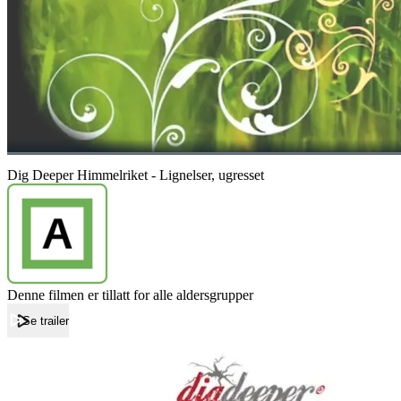
Dig Deeper Himmelriket - Lignelser, ugresset
Denne filmen er tillatt for alle aldersgrupper
Se trailer
Forside
Dig Deeper Himmelriket - Lignelser, ugresset
Dig Deeper Himmelriket - Lignelser, ugresset