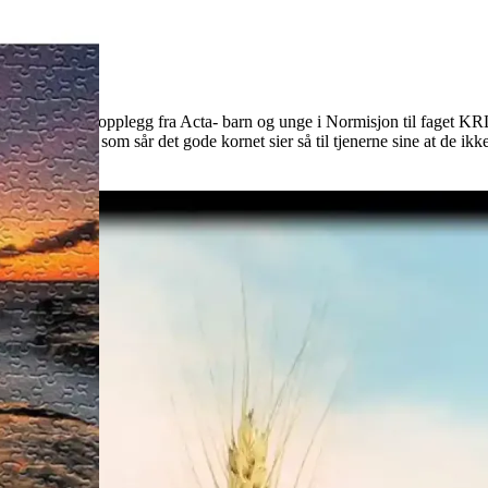
Se undervisningsopplegg fra Acta- barn og unge i Normisjon til faget 
me åkeren. Han som sår det gode kornet sier så til tjenerne sine at de ik
es i låven.