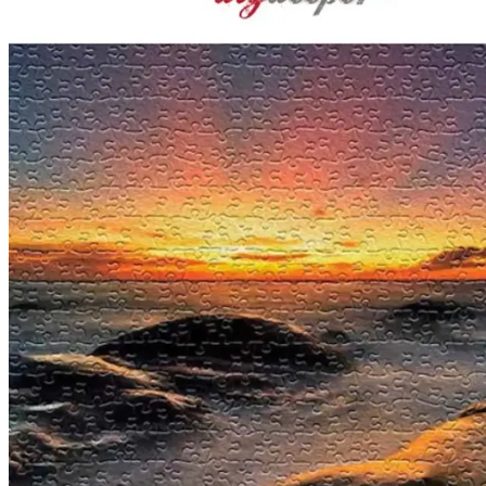
Film
Forfatter:
Leverandør:
Norgesfilm AS
Lisens:
Dig Deeper tar for seg Jesu lignelser om himmelriket i Matteus 13. 
godt korn i åkeren – og at en fiende etterpå sår dårlig korn i den sam
kommer. Da skal ugresset samles for å brennes, mens kornet skal saml
Publisert
27.02.2025