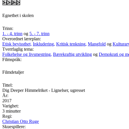
Se trailer
Egnethet i skolen
Trinn:
1. - 4. trinn
og
5. - 7. trinn
Overordnet læreplan:
Etisk bevissthet,
Inkludering,
Kritisk tenkning,
Mangfold
og
Kulturarv
Tverrfaglig tema:
Folkehelse og livsmestring,
Bærekraftig utvikling
og
Demokrati og m
Filmspråk:
Filmdetaljer
Tittel:
Dig Deeper Himmelriket - Lignelser, ugresset
År:
2017
Varighet:
3 minutter
Regi:
Christian Otto Ruge
Skuespillere: