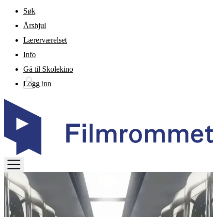
Gå til hovedinnhold
Søk
Årshjul
Lærerværelset
Info
Gå til Skolekino
Logg inn
TOGGLE
MENU