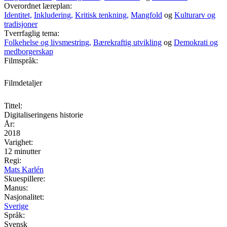
Overordnet læreplan:
Identitet,
Inkludering,
Kritisk tenkning,
Mangfold
og
Kulturarv og
tradisjoner
Tverrfaglig tema:
Folkehelse og livsmestring,
Bærekraftig utvikling
og
Demokrati og
medborgerskap
Filmspråk:
Filmdetaljer
Tittel:
Digitaliseringens historie
År:
2018
Varighet:
12 minutter
Regi:
Mats Karlén
Skuespillere:
Manus:
Nasjonalitet:
Sverige
Språk:
Svensk