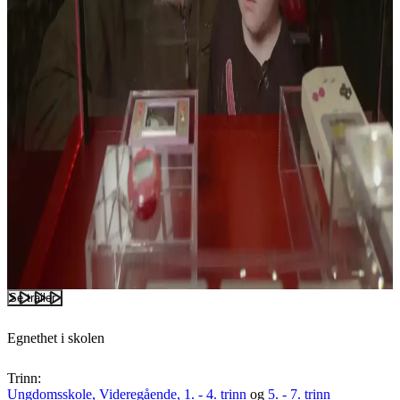
Se trailer
Egnethet i skolen
Trinn:
Ungdomsskole,
Videregående,
1. - 4. trinn
og
5. - 7. trinn