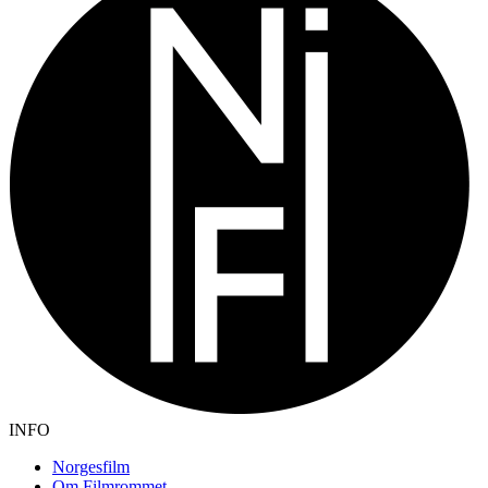
INFO
Norgesfilm
Om Filmrommet