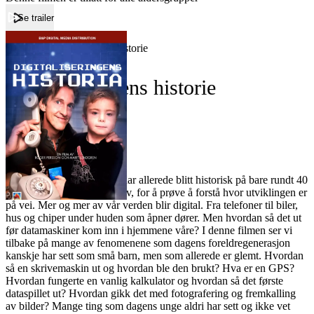
Se trailer
Forside
Digitaliseringens historie
Digitaliseringens historie
Film
Forfatter:
Leverandør:
Norgesfilm AS
Lisens:
Digitaliseringsutviklingen har allerede blitt historisk på bare rundt 40
år. En historie vi kan lære av, for å prøve å forstå hvor utviklingen er
på vei. Mer og mer av vår verden blir digital. Fra telefoner til biler,
hus og chiper under huden som åpner dører. Men hvordan så det ut
før datamaskiner kom inn i hjemmene våre? I denne filmen ser vi
tilbake på mange av fenomenene som dagens foreldregenerasjon
kanskje har sett som små barn, men som allerede er glemt. Hvordan
så en skrivemaskin ut og hvordan ble den brukt? Hva er en GPS?
Hvordan fungerte en vanlig kalkulator og hvordan så det første
dataspillet ut? Hvordan gikk det med fotografering og fremkalling
av bilder? Mange ting som dagens unge aldri har sett og ikke vet