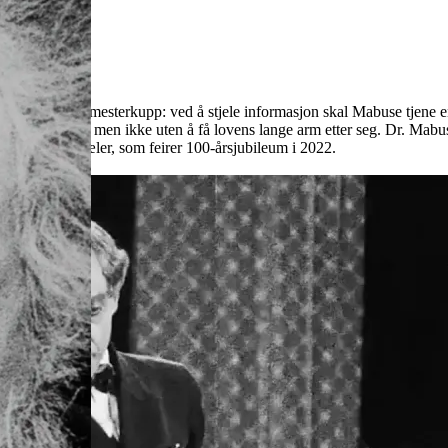
e sitt seneste mesterkupp: ved å stjele informasjon skal Mabuse tjene e
illiongevinsten, men ikke uten å få lovens lange arm etter seg. Dr. Ma
 største milepæler, som feirer 100-årsjubileum i 2022.