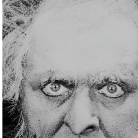
Film
Forfatter:
Leverandør:
Norgesfilm AS
Lisens:
Den erkekriminelle Dr. Mabuse og hans nettverk er i ferd med å avslutt
sine hypnotiske evner til å begå en rekke forbrytelser som skal øke m
den første filmen om det onde geniet Dr. Mabuse. En av filmhistoriens
Publisert
01.12.2024