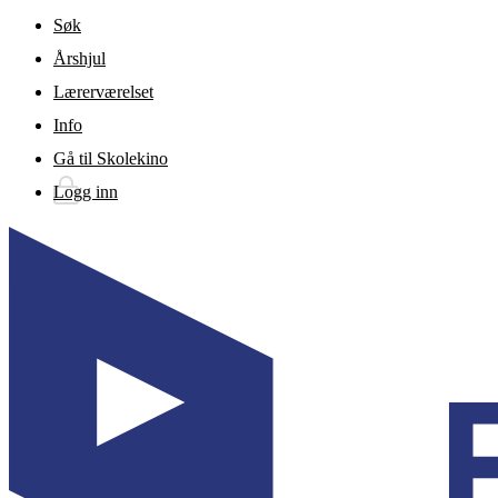
Gå til hovedinnhold
Søk
Årshjul
Lærerværelset
Info
Gå til Skolekino
Logg inn