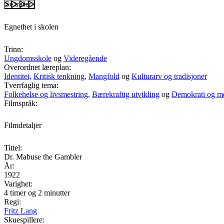
Se trailer
Egnethet i skolen
Trinn:
Ungdomsskole
og
Videregående
Overordnet læreplan:
Identitet,
Kritisk tenkning,
Mangfold
og
Kulturarv og tradisjoner
Tverrfaglig tema:
Folkehelse og livsmestring,
Bærekraftig utvikling
og
Demokrati og m
Filmspråk:
Filmdetaljer
Tittel:
Dr. Mabuse the Gambler
År:
1922
Varighet:
4 timer og 2 minutter
Regi:
Fritz Lang
Skuespillere: