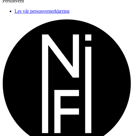
Personvern
Les vår personvernerklæring