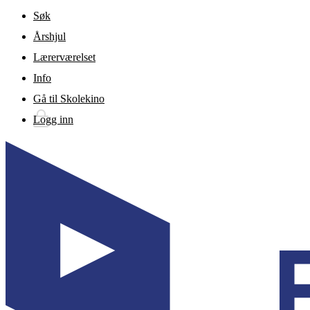
Gå til hovedinnhold
Søk
Årshjul
Lærerværelset
Info
Gå til Skolekino
Logg inn