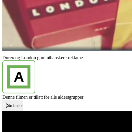
Durex og London gummihansker : reklame
Denne filmen er tillatt for alle aldersgrupper
Se trailer
Forside
Durex og London gummihansker : reklame
Durex og London gummihansker : reklame