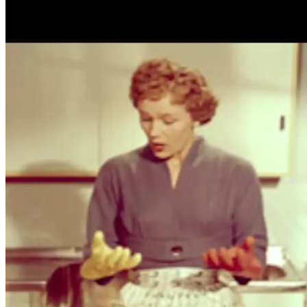
Film
Forfatter:
Leverandør:
Norgesfilm AS
Lisens:
Reklame for Durex og London gummihansker.
Publisert
28.02.2025