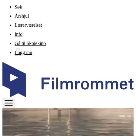
Gå til hovedinnhold
Søk
Årshjul
Lærerværelset
Info
Gå til Skolekino
Logg inn
TOGGLE
MENU