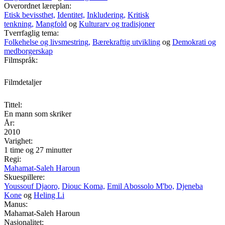
Overordnet læreplan:
Etisk bevissthet,
Identitet,
Inkludering,
Kritisk
tenkning,
Mangfold
og
Kulturarv og tradisjoner
Tverrfaglig tema:
Folkehelse og livsmestring,
Bærekraftig utvikling
og
Demokrati og
medborgerskap
Filmspråk:
Filmdetaljer
Tittel:
En mann som skriker
År:
2010
Varighet:
1 time og 27 minutter
Regi:
Mahamat-Saleh Haroun
Skuespillere:
Youssouf Djaoro,
Diouc Koma,
Emil Abossolo M'bo,
Djeneba
Kone
og
Heling Li
Manus:
Mahamat-Saleh Haroun
Nasjonalitet: