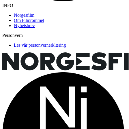
INFO
Norgesfilm
Om Filmrommet
Nyhetsbrev
Personvern
Les vår personvernerklæring