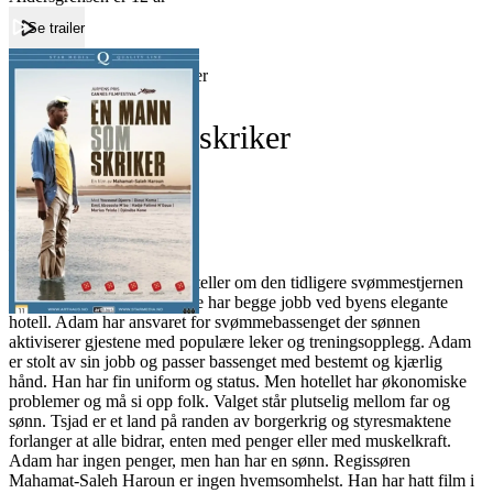
Se trailer
Forside
En mann som skriker
En mann som skriker
Film
Forfatter:
Leverandør:
Norgesfilm AS
Lisens:
"En mann som skriker" forteller om den tidligere svømmestjernen
Adam og sønnen Abdel. De har begge jobb ved byens elegante
hotell. Adam har ansvaret for svømmebassenget der sønnen
aktiviserer gjestene med populære leker og treningsopplegg. Adam
er stolt av sin jobb og passer bassenget med bestemt og kjærlig
hånd. Han har fin uniform og status. Men hotellet har økonomiske
problemer og må si opp folk. Valget står plutselig mellom far og
sønn. Tsjad er et land på randen av borgerkrig og styresmaktene
forlanger at alle bidrar, enten med penger eller med muskelkraft.
Adam har ingen penger, men han har en sønn. Regissøren
Mahamat-Saleh Haroun er ingen hvemsomhelst. Han har hatt film i