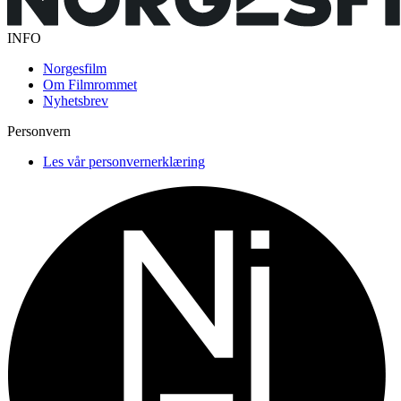
INFO
Norgesfilm
Om Filmrommet
Nyhetsbrev
Personvern
Les vår personvernerklæring