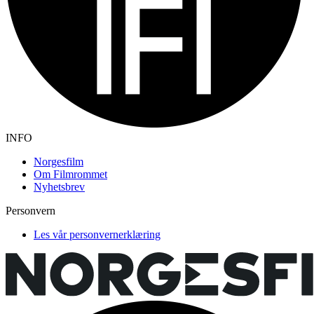
INFO
Norgesfilm
Om Filmrommet
Nyhetsbrev
Personvern
Les vår personvernerklæring