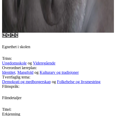
Se trailer
Egnethet i skolen
Trinn:
Ungdomsskole
og
Videregående
Overordnet læreplan:
Identitet,
Mangfold
og
Kulturarv og tradisjoner
Tverrfaglig tema:
Demokrati og medborgerskap
og
Folkehelse og livsmestring
Filmspråk:
Filmdetaljer
Tittel:
Erkjenning