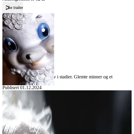
Se trailer
Forside
Erkjenning
Erkjenning
Film
Forfatter:
Leverandør:
Norgesfilm AS
Lisens:
En helt vanlig onsdag. Et liv i stadier. Glemte minner og et
øyeblikks erfaring.
Publisert
01.12.2024