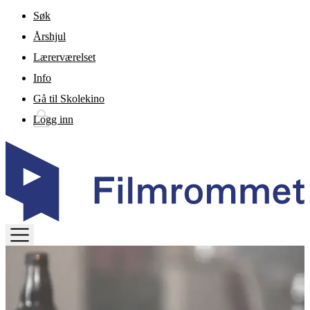
Gå til hovedinnhold
Søk
Årshjul
Lærerværelset
Info
Gå til Skolekino
Logg inn
TOGGLE
MENU