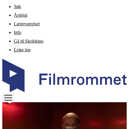
Gå til hovedinnhold
Søk
Årshjul
Lærerværelset
Info
Gå til Skolekino
Logg inn
TOGGLE
MENU