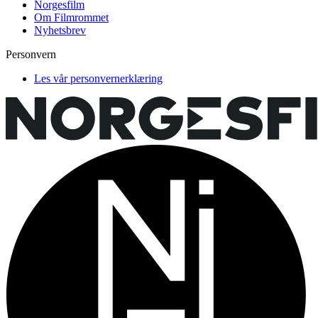
Norgesfilm
Om Filmrommet
Nyhetsbrev
Personvern
Les vår personvernerklæring