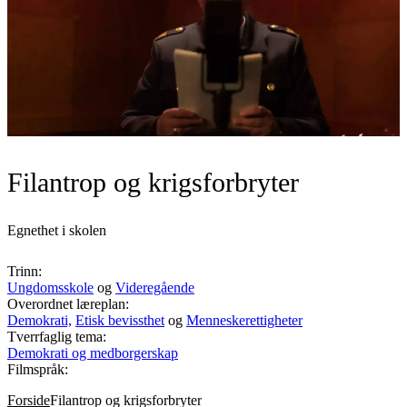
Filantrop og krigsforbryter
Egnethet i skolen
Trinn:
Ungdomsskole
og
Videregående
Overordnet læreplan:
Demokrati,
Etisk bevissthet
og
Menneskerettigheter
Tverrfaglig tema:
Demokrati og medborgerskap
Filmspråk:
Forside
Filantrop og krigsforbryter