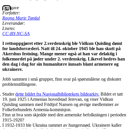
Oppgave
Forfatter:
Ragna Marie Tørdal
Leverandør:
Lisens:
CC-BY-NC-SA
I rettsoppgjøret etter 2.verdenskrig ble Vidkun Quisling dømt
for landsforræderi. Natt til 24. oktober 1945 ble han skutt på
Akershus festning. Mange mener også at han var delaktig i
folkemordet på jøder under 2. verdenskrig. Likevel hedres han
den dag i dag for sin humanitære innsats blant armenere og
ukrainere.
Jobb sammen i små grupper, finn svar på spørsmålene og diskuter
problemstillingene.
Studer
dette bildet fra Nasjonalbibliotekets bildearkiv.
Bildet er tatt
19. juni 1925 i Armenias hovedstad Jerevan, og viser Vidkun
Quisling sammen med Fridtjof Nansen og øvrige medlemmer av
Folkeforbundets Armenia-kommisjon.
Finn ut hva som skjedde med den armenske befolkningen i perioden
1915-1920?
I 1932-1933 ble Ukraina rammet av hungersnød. Ukrainere kaller