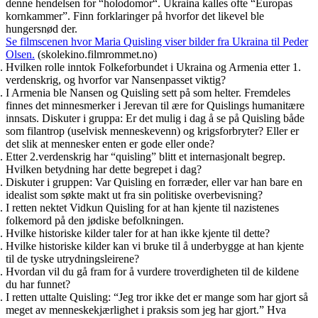
denne hendelsen for “holodomor“. Ukraina kalles ofte “Europas
kornkammer”. Finn forklaringer på hvorfor det likevel ble
hungersnød der.
Se filmscenen hvor Maria Quisling viser bilder fra Ukraina til Peder
Olsen.
(skolekino.filmrommet.no)
Hvilken rolle inntok Folkeforbundet i Ukraina og Armenia etter 1.
verdenskrig, og hvorfor var Nansenpasset viktig?
I Armenia ble Nansen og Quisling sett på som helter. Fremdeles
finnes det minnesmerker i Jerevan til ære for Quislings humanitære
innsats. Diskuter i gruppa: Er det mulig i dag å se på Quisling både
som filantrop (uselvisk menneskevenn) og krigsforbryter? Eller er
det slik at mennesker enten er gode eller onde?
Etter 2.verdenskrig har “quisling” blitt et internasjonalt begrep.
Hvilken betydning har dette begrepet i dag?
Diskuter i gruppen: Var Quisling en forræder, eller var han bare en
idealist som søkte makt ut fra sin politiske overbevisning?
I retten nektet Vidkun Quisling for at han kjente til nazistenes
folkemord på den jødiske befolkningen.
Hvilke historiske kilder taler for at han ikke kjente til dette?
Hvilke historiske kilder kan vi bruke til å underbygge at han kjente
til de tyske utrydningsleirene?
Hvordan vil du gå fram for å vurdere troverdigheten til de kildene
du har funnet?
I retten uttalte Quisling: “Jeg tror ikke det er mange som har gjort så
meget av menneskekjærlighet i praksis som jeg har gjort.” Hva