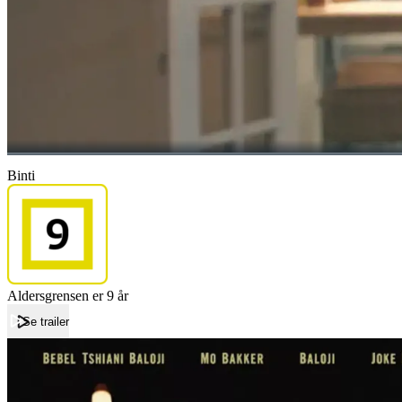
Binti
Aldersgrensen er 9 år
Se trailer
Forside
Binti
Binti