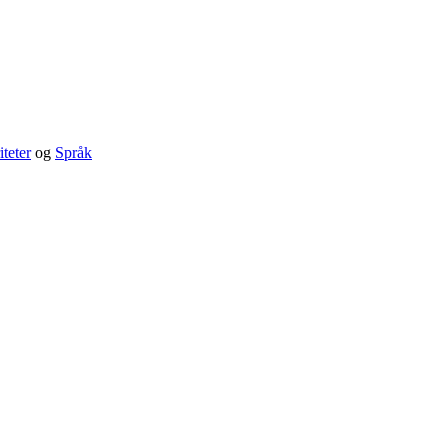
teter
og
Språk