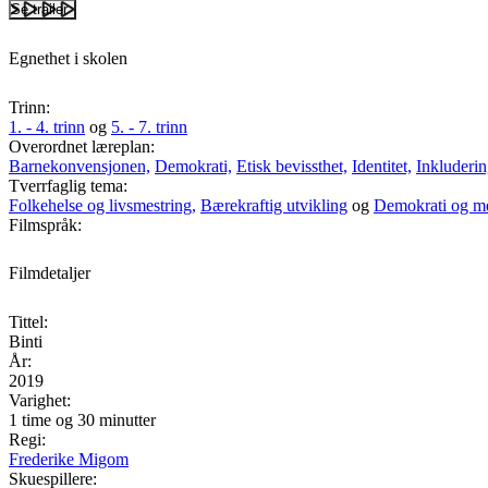
Se trailer
Egnethet i skolen
Trinn:
1. - 4. trinn
og
5. - 7. trinn
Overordnet læreplan:
Barnekonvensjonen,
Demokrati,
Etisk bevissthet,
Identitet,
Inkluderin
Tverrfaglig tema:
Folkehelse og livsmestring,
Bærekraftig utvikling
og
Demokrati og m
Filmspråk:
Filmdetaljer
Tittel:
Binti
År:
2019
Varighet:
1 time og 30 minutter
Regi:
Frederike Migom
Skuespillere: