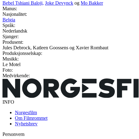
Bebel Tshiani Baloji,
Joke Devynck
og
Mo Bakker
Manus:
Nasjonalitet:
Belgia
Språk:
Nederlandsk
Sjanger:
Produsent:
Jules Debrock, Katleen Goossens og Xavier Rombaut
Produksjonsselskap:
Musikk:
Le Motel
Foto:
Medvirkende:
INFO
Norgesfilm
Om Filmrommet
Nyhetsbrev
Personvern