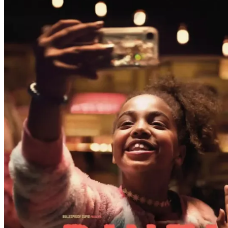
Film
Forfatter:
Leverandør:
Norgesfilm AS
Lisens:
Binti er født i Kongo, men bor papirløs i Belgia sammen med faren. En 
med Elias og moren hans. Binti lover å hjelpe Elias med å lage en yo
forelske seg? Hvis de gifter seg, kan de bli i Belgia for alltid? En her
Publisert
20.09.2024