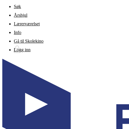
Gå til hovedinnhold
Søk
Årshjul
Lærerværelset
Info
Gå til Skolekino
Logg inn