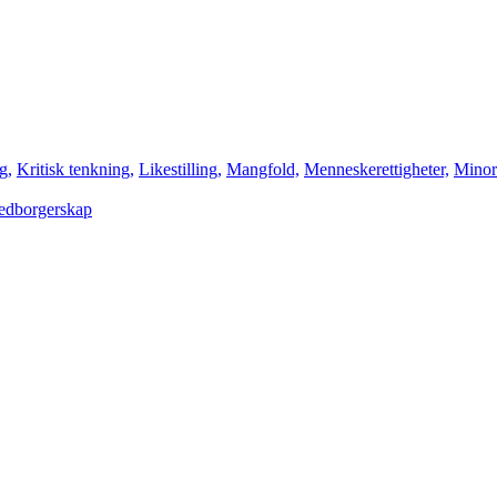
g,
Kritisk tenkning,
Likestilling,
Mangfold,
Menneskerettigheter,
Minori
edborgerskap