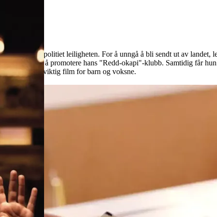
dag stormer politiet leiligheten. For å unngå å bli sendt ut av landet, 
utube-kanal for å promotere hans "Redd-okapi"-klubb. Samtidig får hun o
lig, morsom og viktig film for barn og voksne.