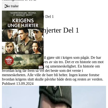
Se trailer
Forside
Krigens unge hjerter Del 1
Krigens unge hjerter Del 1
Forfatter:
Leverandør:
Norgesfilm AS
Lisens:
Berlin, 1941. Fem venner vil gjøre sitt i krigen som pågår. De har
ulik bakgrunn, men alle drives av sin tro. Det er en historie om mot
og heder, men også om svik og umenneskelighet. En historie om
hvordan krig får frem så vel det beste som det verste i
menneskeheten. Alle ville de bare bli helter. Ingen kunne forutse
hvordan krigens slutt skulle påvirke både dem og resten av verden.
Publisert
13.09.2024