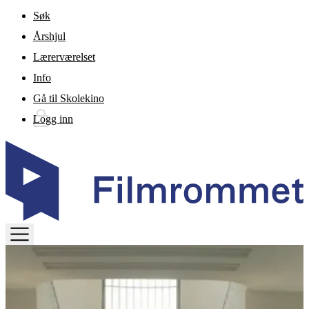
Gå til hovedinnhold
Søk
Årshjul
Lærerværelset
Info
Gå til Skolekino
Logg inn
TOGGLE
MENU