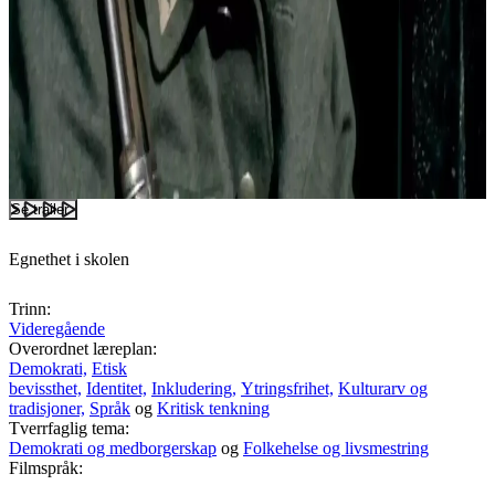
Se trailer
Egnethet i skolen
Trinn:
Videregående
Overordnet læreplan:
Demokrati,
Etisk
bevissthet,
Identitet,
Inkludering,
Ytringsfrihet,
Kulturarv og
tradisjoner,
Språk
og
Kritisk tenkning
Tverrfaglig tema:
Demokrati og medborgerskap
og
Folkehelse og livsmestring
Filmspråk: