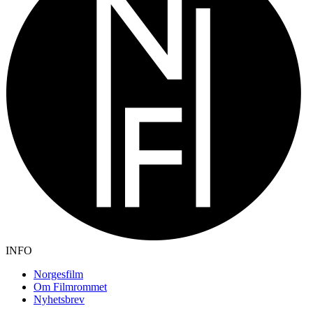
INFO
Norgesfilm
Om Filmrommet
Nyhetsbrev