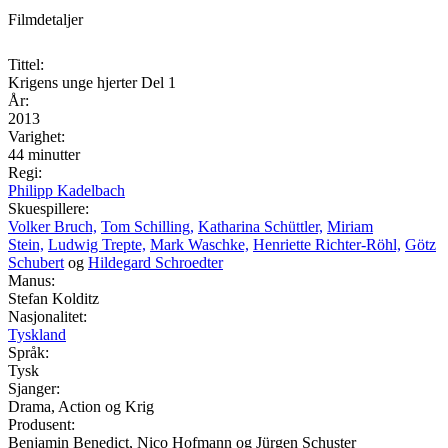
Filmdetaljer
Tittel:
Krigens unge hjerter Del 1
År:
2013
Varighet:
44 minutter
Regi:
Philipp Kadelbach
Skuespillere:
Volker Bruch,
Tom Schilling,
Katharina Schüttler,
Miriam
Stein,
Ludwig Trepte,
Mark Waschke,
Henriette Richter-Röhl,
Götz
Schubert
og
Hildegard Schroedter
Manus:
Stefan Kolditz
Nasjonalitet:
Tyskland
Språk:
Tysk
Sjanger:
Drama, Action og Krig
Produsent:
Benjamin Benedict, Nico Hofmann og Jürgen Schuster