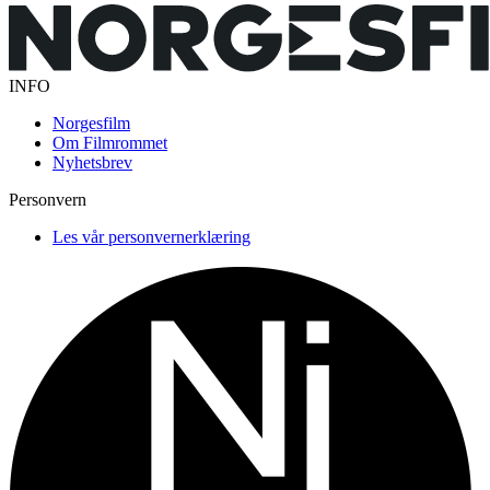
INFO
Norgesfilm
Om Filmrommet
Nyhetsbrev
Personvern
Les vår personvernerklæring