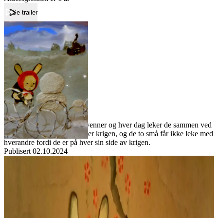
Se trailer
Forside
Tornehekken
Tornehekken
Film
Forfatter:
Leverandør:
Norgesfilm AS
Lisens:
Florian og Malene er bestevenner og hver dag leker de sammen ved
bekken. Men en dag kommer krigen, og de to små får ikke leke med
hverandre fordi de er på hver sin side av krigen.
Publisert
02.10.2024