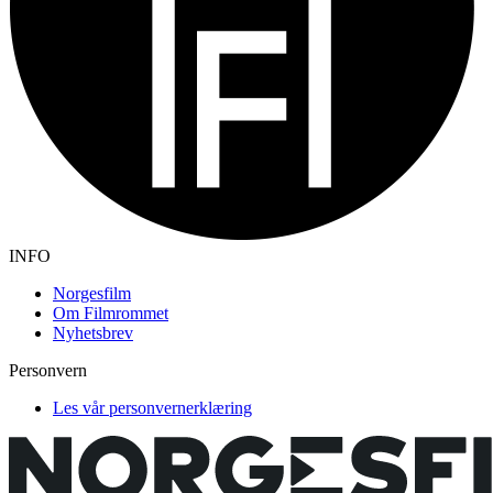
INFO
Norgesfilm
Om Filmrommet
Nyhetsbrev
Personvern
Les vår personvernerklæring