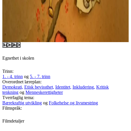
Se trailer
Egnethet i skolen
Trinn:
1. - 4. trinn
og
5. - 7. trinn
Overordnet læreplan:
Demokrati,
Etisk bevissthet,
Identitet,
Inkludering,
Kritisk
tenkning
og
Menneskerettigheter
Tverrfaglig tema:
Bærekraftig utvikling
og
Folkehelse og livsmestring
Filmspråk:
Filmdetaljer