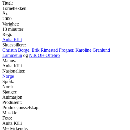
Tittel:
Tornehekken
År:
2000
Varighet:
13 minutter
Regi:
Anita Killi
Skuespillere:
Christin Borge,
Erik Rimestad Frogner,
Karoline Granlund
Lammetun
og
Nils Ole Oftebro
Manus:
Anita Killi
Nasjonalitet:
Norge
Språk:
Norsk
Sjanger:
Animasjon
Produsent:
Produksjonsselskap:
Musikk:
Foto:
Anita Killi
Medvirkende: