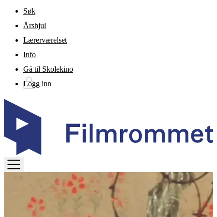
Gå til hovedinnhold
Søk
Årshjul
Lærerværelset
Info
Gå til Skolekino
Logg inn
TOGGLE
MENU