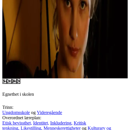
Se trailer
Egnethet i skolen
Trinn:
Ungdomsskole
og
Videregående
Overordnet læreplan:
Etisk bevissthet,
Identitet,
Inkludering,
Kritisk
tenkning,
Likestilling,
Menneskerettigheter
og
Kulturarv og