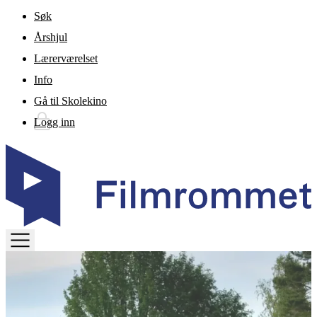
Gå til hovedinnhold
Søk
Årshjul
Lærerværelset
Info
Gå til Skolekino
Logg inn
TOGGLE
MENU