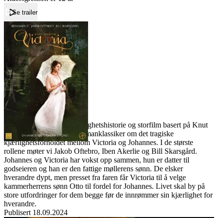
Se trailer
Forside
Victoria
Victoria
Film
Forfatter:
Leverandør:
Norgesfilm AS
Lisens:
Victoria er en vakker kjærlighetshistorie og storfilm basert på Knut
Hamsuns verdenskjente romanklassiker om det tragiske
kjærlighetsforholdet mellom Victoria og Johannes. I de største
rollene møter vi Jakob Oftebro, Iben Akerlie og Bill Skarsgård.
Johannes og Victoria har vokst opp sammen, hun er datter til
godseieren og han er den fattige møllerens sønn. De elsker
hverandre dypt, men presset fra faren får Victoria til å velge
kammerherrens sønn Otto til fordel for Johannes. Livet skal by på
store utfordringer for dem begge før de innrømmer sin kjærlighet for
hverandre.
Publisert
18.09.2024