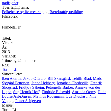
tradisjoner
Tverrfaglig tema:
Folkehelse og livsmestring
og
Bærekraftig utvikling
Filmspråk:
Filmdetaljer
Tittel:
Victoria
År:
2013
Varighet:
1 time og 42 minutter
Regi:
Torun Lian
Skuespillere:
Iben Akerlie,
Jakob Oftebro,
Bill Skarsgård,
Tehilla Blad,
Mads
Sjøgård Pettersen,
Janne Heltberg,
Jonathan Chedeville,
Fredrik
Skogsrud,
Fridtjov Såheim,
Petronella Barker,
Anneke von der
Lippe,
Stig Henrik Hoff,
Eindride Eidsvold,
Amanda Ooms,
Hilde
Louise Asbjørnsen,
Magnus Roosmann,
Oda Djuplasti,
Nils
Vogt
og
Petter Schjerven
Manus:
Torun Lian