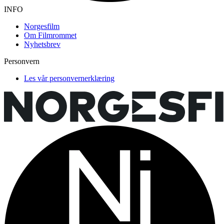
INFO
Norgesfilm
Om Filmrommet
Nyhetsbrev
Personvern
Les vår personvernerklæring