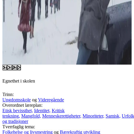
Se trailer
Egnethet i skolen
Trinn:
Ungdomsskole
og
Videregående
Overordnet læreplan:
Etisk bevissthet,
Identitet,
Kritisk
tenkning,
Mangfold,
Menneskerettigheter,
Minoriteter,
Samisk,
Urfol
og tradisjoner
Tverrfaglig tema:
Folkehelse og livsmestring
og
Bærekraftig utvikling