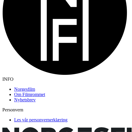
INFO
Norgesfilm
Om Filmrommet
Nyhetsbrev
Personvern
Les vår personvernerklæring