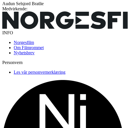
Audun Selsjord Bratlie
Medvirkende:
INFO
Norgesfilm
Om Filmrommet
Nyhetsbrev
Personvern
Les vår personvernerklæring