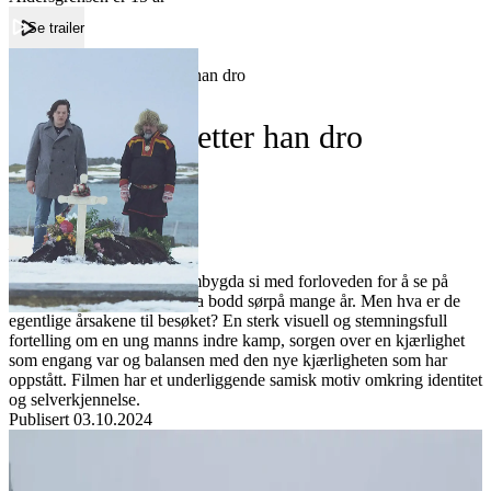
Se trailer
Forside
Før hun kom, etter han dro
Før hun kom, etter han dro
Film
Forfatter:
Leverandør:
Norgesfilm AS
Lisens:
Christian er på besøk i hjembygda si med forloveden for å se på
kirker å gifte seg i, etter å ha bodd sørpå mange år. Men hva er de
egentlige årsakene til besøket? En sterk visuell og stemningsfull
fortelling om en ung manns indre kamp, sorgen over en kjærlighet
som engang var og balansen med den nye kjærligheten som har
oppstått. Filmen har et underliggende samisk motiv omkring identitet
og selverkjennelse.
Publisert
03.10.2024