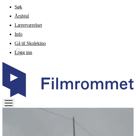
Gå til hovedinnhold
Søk
Årshjul
Lærerværelset
Info
Gå til Skolekino
Logg inn
TOGGLE
MENU