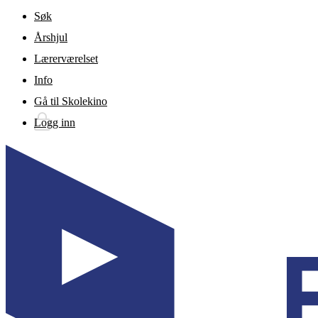
Gå til hovedinnhold
Søk
Årshjul
Lærerværelset
Info
Gå til Skolekino
Logg inn