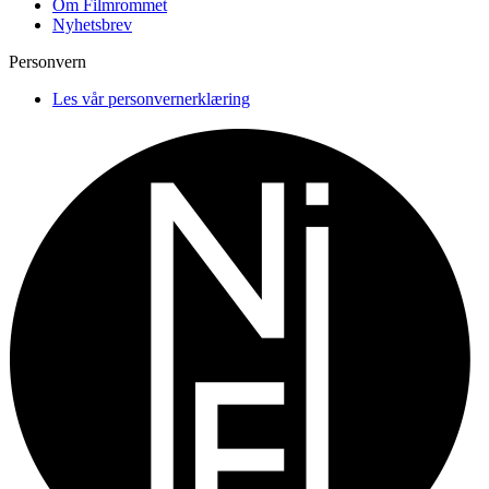
Om Filmrommet
Nyhetsbrev
Personvern
Les vår personvernerklæring