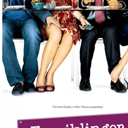
Film
Forfatter:
Leverandør:
Norgesfilm AS
Lisens:
Et middagsselskap med såkalte venner er en studie i diktatorisk oppførs
latterutbrudd. Og i noen timer med god mat og vin glemmer du alt! Det
da blir det sikkert en fin aften... Men maskene faller på hjemveien.
Publisert
05.12.2024