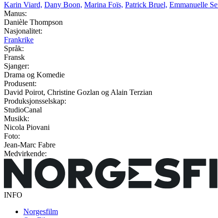
Karin Viard,
Dany Boon,
Marina Foïs,
Patrick Bruel,
Emmanuelle Sei
Manus:
Danièle Thompson
Nasjonalitet:
Frankrike
Språk:
Fransk
Sjanger:
Drama og Komedie
Produsent:
David Poirot, Christine Gozlan og Alain Terzian
Produksjonsselskap:
StudioCanal
Musikk:
Nicola Piovani
Foto:
Jean-Marc Fabre
Medvirkende:
INFO
Norgesfilm