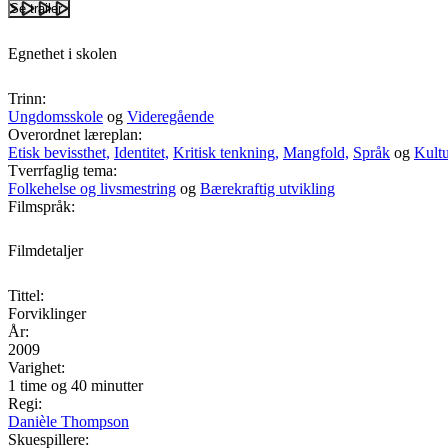
Se trailer
Egnethet i skolen
Trinn:
Ungdomsskole
og
Videregående
Overordnet læreplan:
Etisk bevissthet,
Identitet,
Kritisk tenkning,
Mangfold,
Språk
og
Kultu
Tverrfaglig tema:
Folkehelse og livsmestring
og
Bærekraftig utvikling
Filmspråk:
Filmdetaljer
Tittel:
Forviklinger
År:
2009
Varighet:
1 time og 40 minutter
Regi:
Danièle Thompson
Skuespillere: