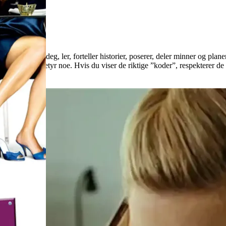
el; du pynter deg, ler, forteller historier, poserer, deler minner og pl
 er det som betyr noe. Hvis du viser de riktige ”koder”, respekterer d