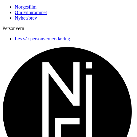
Norgesfilm
Om Filmrommet
Nyhetsbrev
Personvern
Les vår personvernerklæring