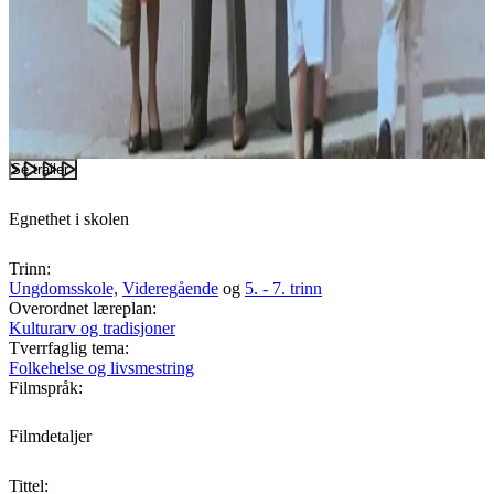
Se trailer
Egnethet i skolen
Trinn:
Ungdomsskole,
Videregående
og
5. - 7. trinn
Overordnet læreplan:
Kulturarv og tradisjoner
Tverrfaglig tema:
Folkehelse og livsmestring
Filmspråk:
Filmdetaljer
Tittel: