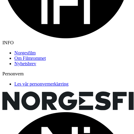
INFO
Norgesfilm
Om Filmrommet
Nyhetsbrev
Personvern
Les vår personvernerklæring