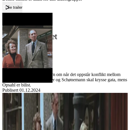
Se trailer
Forside
Fotgjengerfeltet
Fotgjengerfeltet
Film
Forfatter:
Leverandør:
Norgesfilm AS
Lisens:
Humoristisk opplysningsfilm om når det oppstår konflikt mellom
fotgjengere og bilister. Juster og Schønemann skal krysse gata, mens
Opsahl er bilist.
Publisert
01.12.2024