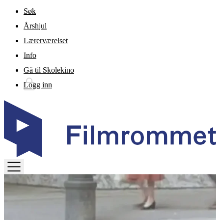
Gå til hovedinnhold
Søk
Årshjul
Lærerværelset
Info
Gå til Skolekino
Logg inn
TOGGLE
MENU