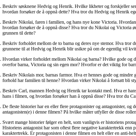
Beskriv søsknene Hedvig og Henrik. Hvilke likheter og forskjeller se
hvordan forsøker de å oppnå dette? Hva tror du Hedvig og Henrik egent
Beskriv Nikolai, faren i familien, og hans nye kone Victoria. Hvorda
hvordan forsøker de å oppnå disse? Hva tror du Nikolai og Victoria øns
grunnen til dette?
Beskriv forholdet mellom de to barna og deres nye stemor. Hva tror du 
grunnene til at Hedvig og Henrik blir usikre på om de egentlig vil kvi
Hvordan virker forholdet mellom Nikolai og barna? Hvilke gode og dårlig
overfor barna, Victoria og sin egen mor? Hvorfor er det viktig for barn
Beskriv Nikolais mor, barnas farmor. Hva er hennes gode og mindre g
forhold har familien til henne? Hvordan virker Nikolai å fortsatt bli s
Beskriv Carl, mannen Hedvig og Henrik tar kontakt med. Hva er hans g
hans i filmen, og hvordan forsøker han å oppnå disse? Hva tror du Carl
De fleste historier har en eller flere protagonister og antagonister, o
antagonisten(e) i denne filmen? På hvilke måter utfyller de disse rol
Svært mange historier følger en helt, som vanligvis er historiens protago
Historiens antagonist har som oftest flere negative karaktertrekk enn 
karaktertrekk. Er protagonisten i denne filmen en helt eller en anti-he