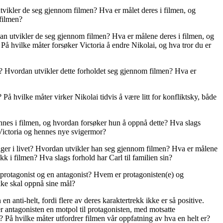
vikler de seg gjennom filmen? Hva er målet deres i filmen, og
 filmen?
dan utvikler de seg gjennom filmen? Hva er målene deres i filmen, og
På hvilke måter forsøker Victoria å endre Nikolai, og hva tror du er
ra? Hvordan utvikler dette forholdet seg gjennom filmen? Hva er
På hvilke måter virker Nikolai tidvis å være litt for konfliktsky, både
nes i filmen, og hvordan forsøker hun å oppnå dette? Hva slags
m Victoria og hennes nye svigermor?
nger i livet? Hvordan utvikler han seg gjennom filmen? Hva er målene
k i filmen? Hva slags forhold har Carl til familien sin?
en protagonist og en antagonist? Hvem er protagonisten(e) og
kke skal oppnå sine mål?
en anti-helt, fordi flere av deres karaktertrekk ikke er så positive.
er antagonisten en motpol til protagonisten, med motsatte
k? På hvilke måter utfordrer filmen vår oppfatning av hva en helt er?