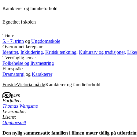
Karakterer og familieforhold
Egnethet i skolen
Trinn:
5. - 7. trinn
og
Ungdomsskole
Overordnet læreplan:
Identitet,
Inkludering,
Kritisk tenkning,
Kulturarv og tradisjoner,
Likes
Tverrfaglig tema:
Folkehelse og livsmestring
Filmspråk:
Dramaturgi
og
Karakterer
Forside
Victoria må dø
Karakterer og familieforhold
Oppgave
Forfatter:
Thomas Wangsmo
Leverandør:
Lisens:
Opphavsrett
Den nylig sammensatte familien i filmen møter tidlig på utfordrin