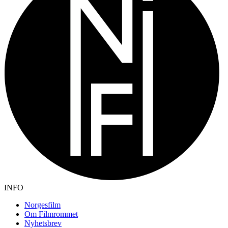
INFO
Norgesfilm
Om Filmrommet
Nyhetsbrev