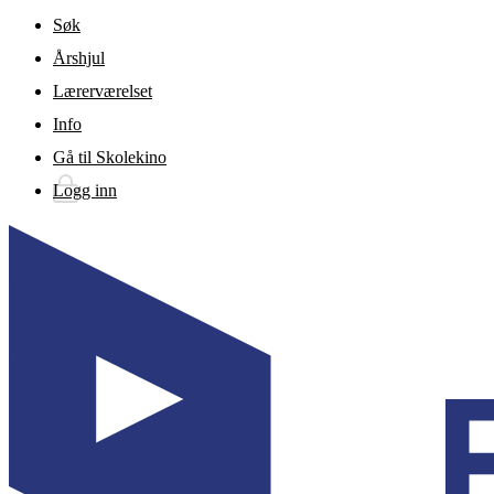
Gå til hovedinnhold
Søk
Årshjul
Lærerværelset
Info
Gå til Skolekino
Logg inn