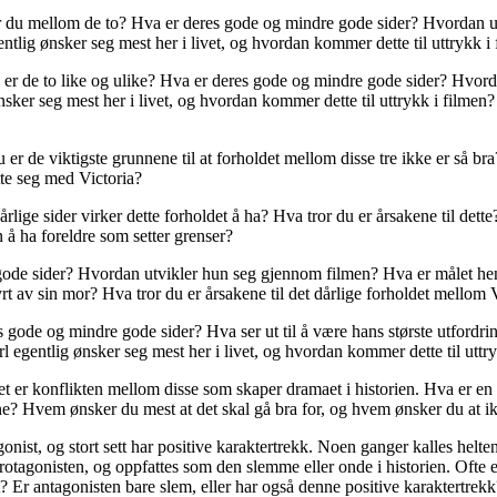
r du mellom de to? Hva er deres gode og mindre gode sider? Hvordan ut
lig ønsker seg mest her i livet, og hvordan kommer dette til uttrykk i
n er de to like og ulike? Hva er deres gode og mindre gode sider? Hvor
ker seg mest her i livet, og hvordan kommer dette til uttrykk i filmen? 
er de viktigste grunnene til at forholdet mellom disse tre ikke er så b
tte seg med Victoria?
e sider virker dette forholdet å ha? Hva tror du er årsakene til dette? 
 å ha foreldre som setter grenser?
ode sider? Hvordan utvikler hun seg gjennom filmen? Hva er målet hen
tyrt av sin mor? Hva tror du er årsakene til det dårlige forholdet mello
ode og mindre gode sider? Hva ser ut til å være hans største utfordri
 egentlig ønsker seg mest her i livet, og hvordan kommer dette til uttryk
g det er konflikten mellom disse som skaper dramaet i historien. Hva er 
lene? Hvem ønsker du mest at det skal gå bra for, og hvem ønsker du at i
nist, og stort sett har positive karaktertrekk. Noen ganger kalles helten 
protagonisten, og oppfattes som den slemme eller onde i historien. Ofte 
lt? Er antagonisten bare slem, eller har også denne positive karaktertrek