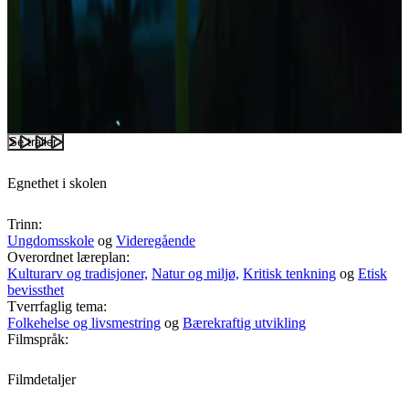
Se trailer
Egnethet i skolen
Trinn:
Ungdomsskole
og
Videregående
Overordnet læreplan:
Kulturarv og tradisjoner,
Natur og miljø,
Kritisk tenkning
og
Etisk
bevissthet
Tverrfaglig tema:
Folkehelse og livsmestring
og
Bærekraftig utvikling
Filmspråk:
Filmdetaljer