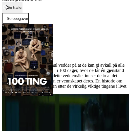
Se trailer
Se oppgaver
Forside
100 ting
100 ting
Film
Bestekompisene Toni og Paul vedder på at de kan gi avkall på alle
eiendelene sine – også klær - i 100 dager, hvor de får én gjenstand
tilbake hver dag. I løpet av dette veddemålet innser de to at det
eneste de ikke kan være uten er vennskapet deres. En historie om
forbrukersamfunnet og jakten etter de virkelig viktige tingene i livet.
Publisert
04.09.2024