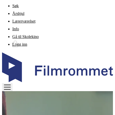
Gå til hovedinnhold
Søk
Årshjul
Lærerværelset
Info
Gå til Skolekino
Logg inn
TOGGLE
MENU