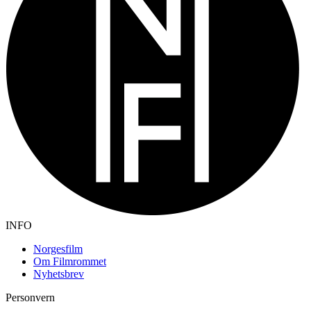
INFO
Norgesfilm
Om Filmrommet
Nyhetsbrev
Personvern