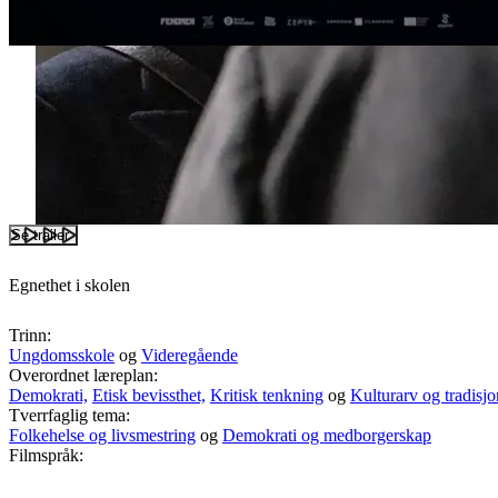
Se trailer
Egnethet i skolen
Trinn:
Ungdomsskole
og
Videregående
Overordnet læreplan:
Demokrati,
Etisk bevissthet,
Kritisk tenkning
og
Kulturarv og tradisjo
Tverrfaglig tema:
Folkehelse og livsmestring
og
Demokrati og medborgerskap
Filmspråk: