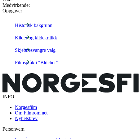
Medvirkende:
Oppgaver
Historisk bakgrunn
Kilder og kildekritikk
Skjebnesvangre valg
Filmspråk i "Blücher"
INFO
Norgesfilm
Om Filmrommet
Nyhetsbrev
Personvern