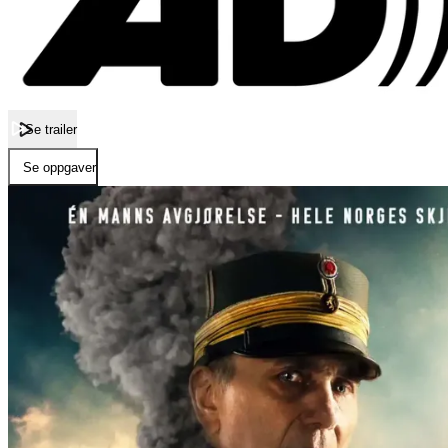
Se trailer
Se oppgaver
Forside
Blücher
Blücher
Film
Natt til 9. april 1940 står oberst Birger Eriksen (Bjørn Sundquist) ov
fra, eller hva de skal. Skal han angripe eller ikke? Oberst Eriksen blir
soldatene, men også for datteren Borghild, som bor og jobber sammen 
tyske krysseren. Samtidig følger filmen Eriksens kamp mot anklager o
Publisert
09.04.2026