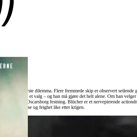
erfor sitt livs største dilemma. Flere fremmede skip er observert seilen
 nødt til å foreta et valg – og han må gjøre det helt alene. Om han velger
med ham på Oscarsborg festning. Blücher er et nervepirrende actiondram
m inkompetanse og feighet like etter krigen.