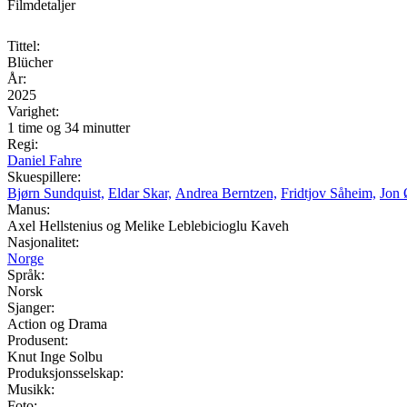
Filmdetaljer
Tittel:
Blücher
År:
2025
Varighet:
1 time og 34 minutter
Regi:
Daniel Fahre
Skuespillere:
Bjørn Sundquist,
Eldar Skar,
Andrea Berntzen,
Fridtjov Såheim,
Jon 
Manus:
Axel Hellstenius og Melike Leblebicioglu Kaveh
Nasjonalitet:
Norge
Språk:
Norsk
Sjanger:
Action og Drama
Produsent:
Knut Inge Solbu
Produksjonsselskap:
Musikk:
Foto: