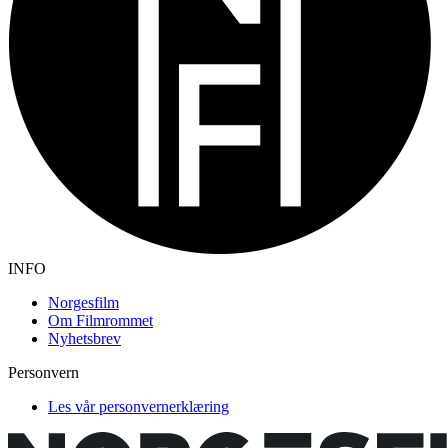
INFO
Norgesfilm
Om Filmrommet
Nyhetsbrev
Personvern
Les vår personvernerklæring