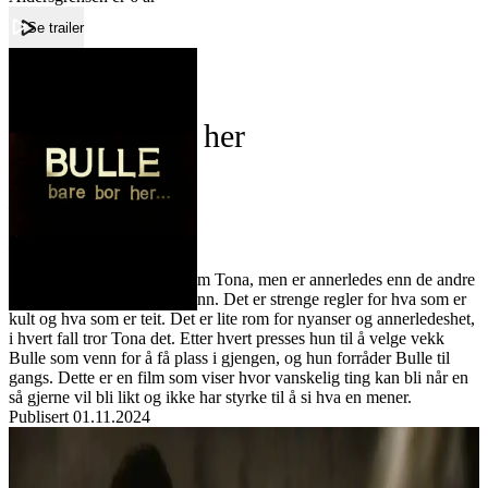
Se trailer
Forside
Bulle bare bor her
Bulle bare bor her
Film
Forfatter:
Leverandør:
Norgesfilm AS
Lisens:
Bulle bor i samme blokk som Tona, men er annerledes enn de andre
på skolen, han passer ikke inn. Det er strenge regler for hva som er
kult og hva som er teit. Det er lite rom for nyanser og annerledeshet,
i hvert fall tror Tona det. Etter hvert presses hun til å velge vekk
Bulle som venn for å få plass i gjengen, og hun forråder Bulle til
gangs. Dette er en film som viser hvor vanskelig ting kan bli når en
så gjerne vil bli likt og ikke har styrke til å si hva en mener.
Publisert
01.11.2024