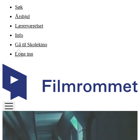
Gå til hovedinnhold
Søk
Årshjul
Lærerværelset
Info
Gå til Skolekino
Logg inn
TOGGLE
MENU