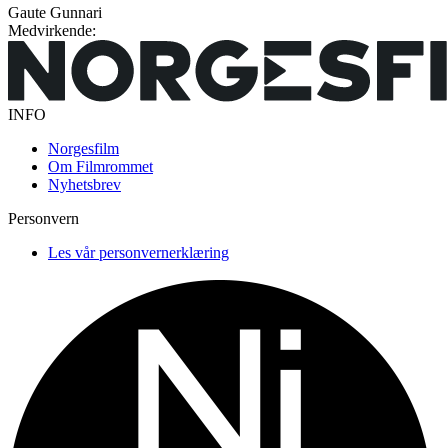
Gaute Gunnari
Medvirkende:
INFO
Norgesfilm
Om Filmrommet
Nyhetsbrev
Personvern
Les vår personvernerklæring