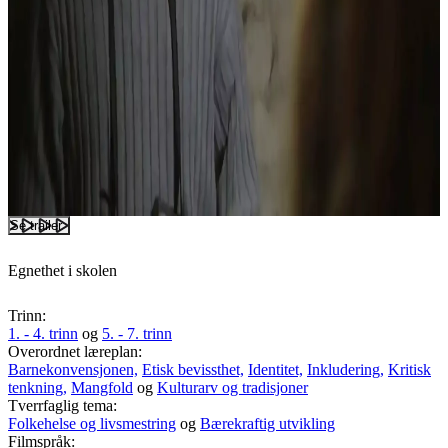
Se trailer
Egnethet i skolen
Trinn:
1. - 4. trinn
og
5. - 7. trinn
Overordnet læreplan:
Barnekonvensjonen,
Etisk bevissthet,
Identitet,
Inkludering,
Kritisk
tenkning,
Mangfold
og
Kulturarv og tradisjoner
Tverrfaglig tema:
Folkehelse og livsmestring
og
Bærekraftig utvikling
Filmspråk: