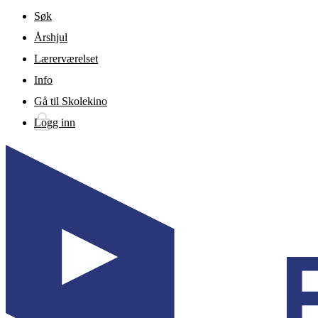
Gå til hovedinnhold
Søk
Årshjul
Lærerværelset
Info
Gå til Skolekino
Logg inn