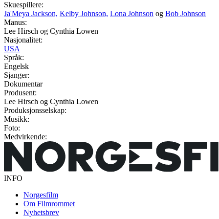
Skuespillere:
Ja'Meya Jackson,
Kelby Johnson,
Lona Johnson
og
Bob Johnson
Manus:
Lee Hirsch og Cynthia Lowen
Nasjonalitet:
USA
Språk:
Engelsk
Sjanger:
Dokumentar
Produsent:
Lee Hirsch og Cynthia Lowen
Produksjonsselskap:
Musikk:
Foto:
Medvirkende:
INFO
Norgesfilm
Om Filmrommet
Nyhetsbrev