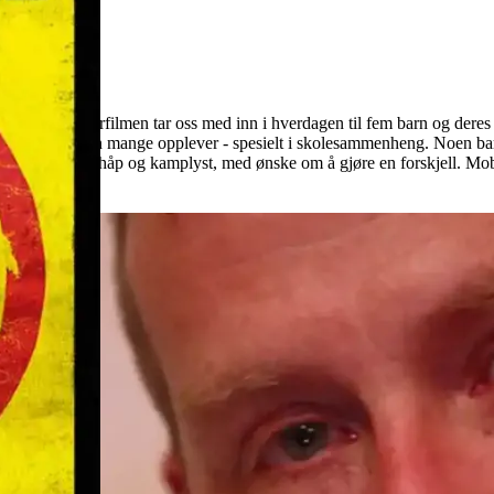
 dokumentarfilmen tar oss med inn i hverdagen til fem barn og deres fam
lige trakasseringen mange opplever - spesielt i skolesammenheng. Noen b
 film fylt av håp og kamplyst, med ønske om å gjøre en forskjell. Mobbe