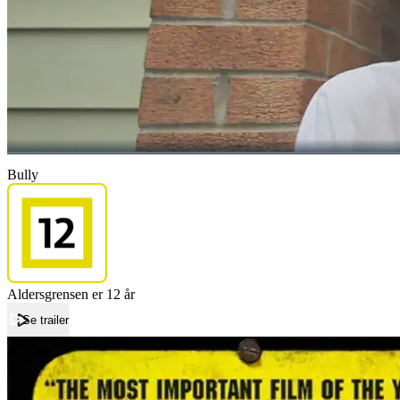
Bully
Aldersgrensen er 12 år
Se trailer
Forside
Bully
Bully