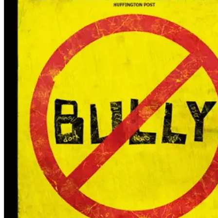
Film
Forfatter:
Leverandør:
Norgesfilm AS
Lisens:
Hvert eneste år blir 13 millioner unge mobbet i USA. Denne opprivende
klasserom, skolebusser og kantiner, gir et viktig innblikk i den dag
sine plageånder med våpen. Bully er ikke bare en tragedie, men også en
frem for retten til å være annerledes.
Publisert
01.12.2024