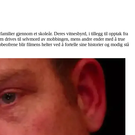
ilier gjennom et skoleår. Deres vitnesbyrd, i tillegg til opptak fra
arn drives til selvmord av mobbingen, mens andre ender med å true
ofrene blir filmens helter ved å fortelle sine historier og modig stå