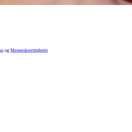
ng
og
Menneskerettigheter