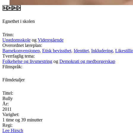
Se trailer
Egnethet i skolen
Trinn:
Ungdomsskole
og
Videregående
Overordnet læreplan:
Barnekonvensjonen,
Etisk bevissthet,
Identitet,
Inkludering,
Likestilli
Tverrfaglig tema:
Folkehelse og livsmestring
og
Demokrati og medborgerskap
Filmspråk:
Filmdetaljer
Tittel:
Bully
År:
2011
Varighet:
1 time og 39 minutter
Regi:
Lee Hirsch