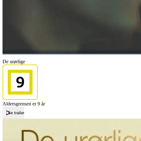
De urørlige
Aldersgrensen er 9 år
Se trailer
Forside
De urørlige
De urørlige