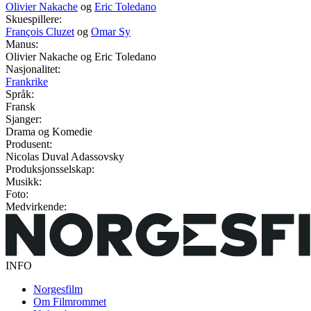
Olivier Nakache
og
Eric Toledano
Skuespillere:
François Cluzet
og
Omar Sy
Manus:
Olivier Nakache og Eric Toledano
Nasjonalitet:
Frankrike
Språk:
Fransk
Sjanger:
Drama og Komedie
Produsent:
Nicolas Duval Adassovsky
Produksjonsselskap:
Musikk:
Foto:
Medvirkende:
INFO
Norgesfilm
Om Filmrommet