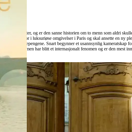
elige muligheter, og er den sanne historien om to menn som aldri skul
llestol. Han bor i luksuriøse omgivelser i Paris og skal ansette en ny p
r å beholde trygdepengene. Snart begynner et usannsynlig kameratskap fo
 sann historie. Filmen har blitt et internasjonalt fenomen og er den mest i
.