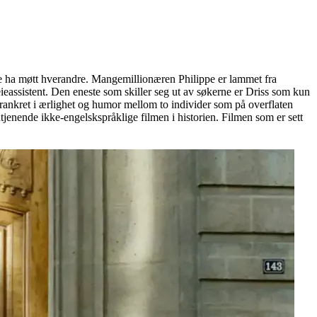
le ha møtt hverandre. Mangemillionæren Philippe er lammet fra
leieassistent. Den eneste som skiller seg ut av søkerne er Driss som kun
rankret i ærlighet og humor mellom to individer som på overflaten
nntjenende ikke-engelskspråklige filmen i historien. Filmen som er sett