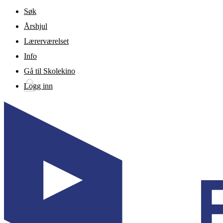
Gå til hovedinnhold
Søk
Årshjul
Lærerværelset
Info
Gå til Skolekino
Logg inn