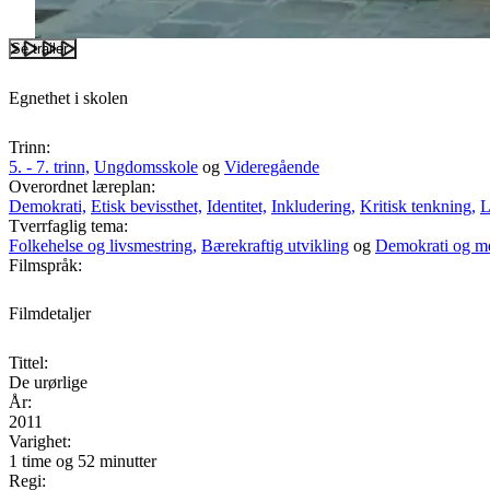
Se trailer
Egnethet i skolen
Trinn:
5. - 7. trinn,
Ungdomsskole
og
Videregående
Overordnet læreplan:
Demokrati,
Etisk bevissthet,
Identitet,
Inkludering,
Kritisk tenkning,
L
Tverrfaglig tema:
Folkehelse og livsmestring,
Bærekraftig utvikling
og
Demokrati og m
Filmspråk:
Filmdetaljer
Tittel:
De urørlige
År:
2011
Varighet:
1 time og 52 minutter
Regi: