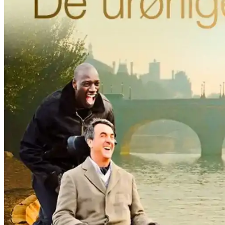
Film
Forfatter:
Leverandør:
Norgesfilm AS
Lisens:
De urørlige er en oppløftende komedie om vennskap, tillit og mennesk
nakken og ned etter en paragliderulykke og må leve resten av livet i ru
har søkt på jobben fordi han må vise at han er aktiv arbeidssøker fo
ikke ville hatt noe til felles. De urørlige er basert på en utrolig, men
av 20 millioner franskmenn ble dessuten valgt til deres Oscar-kandidat
Publisert
18.09.2024