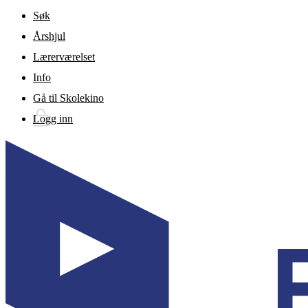
Gå til hovedinnhold
Søk
Årshjul
Lærerværelset
Info
Gå til Skolekino
Logg inn