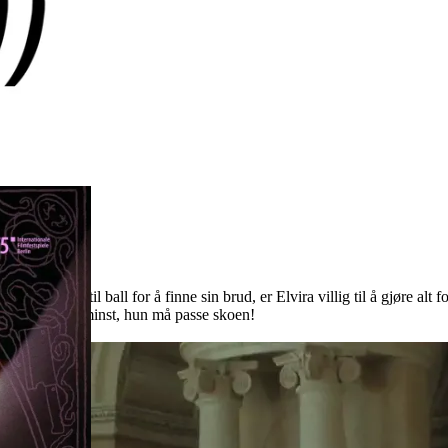
inviterer til ball for å finne sin brud, er Elvira villig til å gjøre alt
eien, og ikke minst, hun må passe skoen!