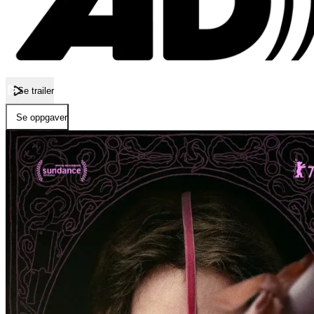
Se trailer
Se oppgaver
Forside
Den stygge stesøsteren
Den stygge stesøsteren
Film
Elvira drømmer om den smellvakre jomfrubedåreren, prins Julian. Når han 
skjønnhetsidealer, hun må rydde den fortryllende vakre Askepott av v
Publisert
13.10.2025