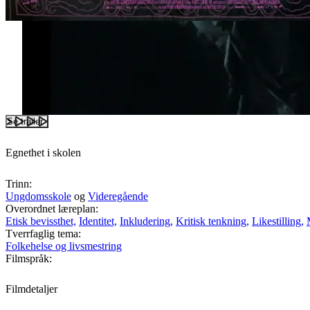
Se trailer
Egnethet i skolen
Trinn:
Ungdomsskole
og
Videregående
Overordnet læreplan:
Etisk bevissthet,
Identitet,
Inkludering,
Kritisk tenkning,
Likestilling,
Tverrfaglig tema:
Folkehelse og livsmestring
Filmspråk:
Filmdetaljer