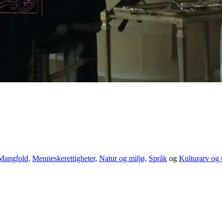
Mangfold,
Menneskerettigheter,
Natur og miljø,
Språk
og
Kulturarv og 