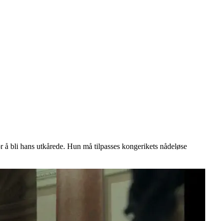
 for å bli hans utkårede. Hun må tilpasses kongerikets nådeløse