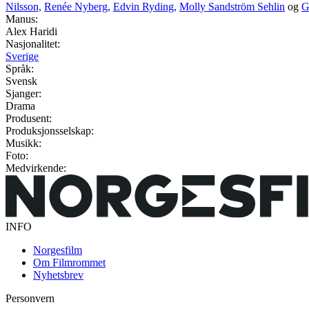
Nilsson,
Renée Nyberg,
Edvin Ryding,
Molly Sandström Sehlin
og
G
Manus:
Alex Haridi
Nasjonalitet:
Sverige
Språk:
Svensk
Sjanger:
Drama
Produsent:
Produksjonsselskap:
Musikk:
Foto:
Medvirkende:
INFO
Norgesfilm
Om Filmrommet
Nyhetsbrev
Personvern