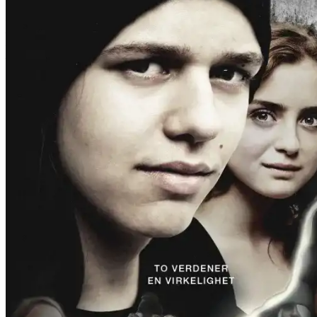
Film
Forfatter:
Leverandør:
Norgesfilm AS
Lisens:
IRL (In real Life) er et spillefilmeventyr om mobbing blant tenåringer 
på nettet. Han flykter inn i The Secret World, et online-spill med tusent
Publisert
01.12.2024