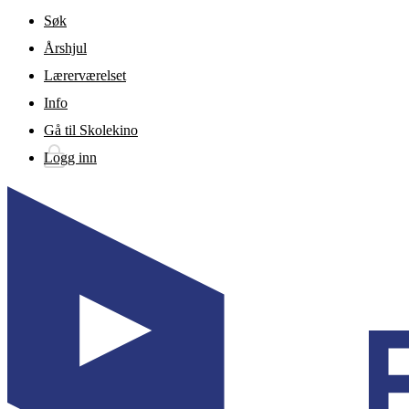
Gå til hovedinnhold
Søk
Årshjul
Lærerværelset
Info
Gå til Skolekino
Logg inn