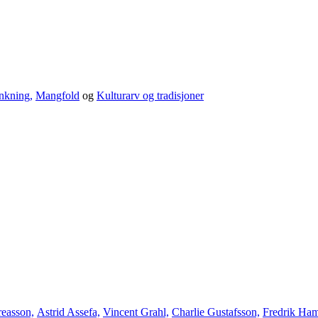
enkning,
Mangfold
og
Kulturarv og tradisjoner
easson,
Astrid Assefa,
Vincent Grahl,
Charlie Gustafsson,
Fredrik Ha