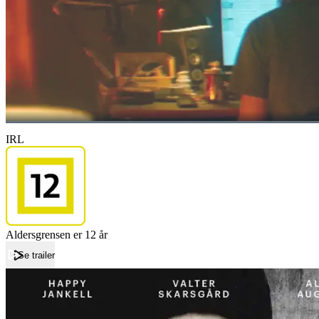
IRL
Aldersgrensen er 12 år
Se trailer
Forside
IRL
IRL