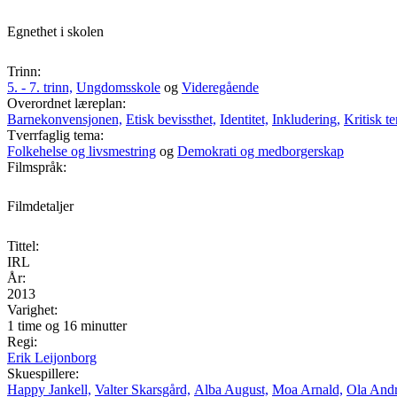
Egnethet i skolen
Trinn:
5. - 7. trinn,
Ungdomsskole
og
Videregående
Overordnet læreplan:
Barnekonvensjonen,
Etisk bevissthet,
Identitet,
Inkludering,
Kritisk t
Tverrfaglig tema:
Folkehelse og livsmestring
og
Demokrati og medborgerskap
Filmspråk:
Filmdetaljer
Tittel:
IRL
År:
2013
Varighet:
1 time og 16 minutter
Regi:
Erik Leijonborg
Skuespillere:
Happy Jankell,
Valter Skarsgård,
Alba August,
Moa Arnald,
Ola Andr