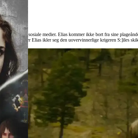
i en verden av sosiale medier. Elias kommer ikke bort fra sine plageånde
alls spillere der Elias ikler seg den uovervinnerlige krigeren S:]iles ski