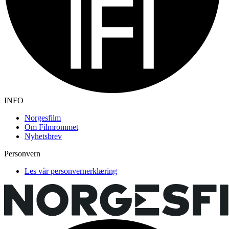
INFO
Norgesfilm
Om Filmrommet
Nyhetsbrev
Personvern
Les vår personvernerklæring