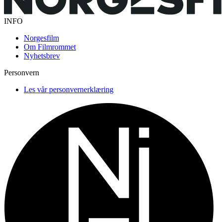
INFO
Norgesfilm
Om Filmrommet
Nyhetsbrev
Personvern
Les vår personvernerklæring