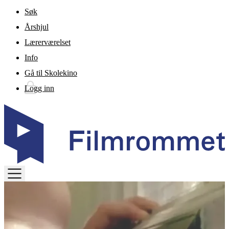
Gå til hovedinnhold
Søk
Årshjul
Lærerværelset
Info
Gå til Skolekino
Logg inn
TOGGLE
MENU