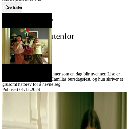
Se trailer
Forside
Mens du står utenfor
Mens du står utenfor
Film
Forfatter:
Leverandør:
Norgesfilm AS
Lisens:
Filmen handler om to venninner som en dag blir uvenner. Lise er
ikke lenger velkommen til Camillas bursdagsfest, og hun skriver et
grusomt hatbrev for å hevne seg.
Publisert
01.12.2024