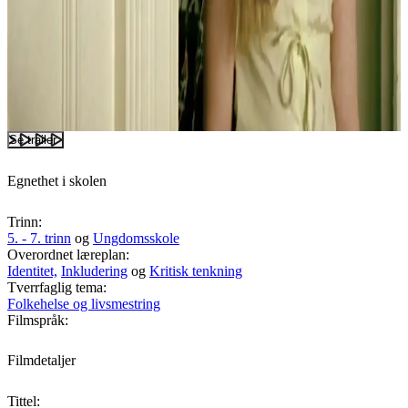
Se trailer
Egnethet i skolen
Trinn:
5. - 7. trinn
og
Ungdomsskole
Overordnet læreplan:
Identitet,
Inkludering
og
Kritisk tenkning
Tverrfaglig tema:
Folkehelse og livsmestring
Filmspråk:
Filmdetaljer
Tittel: