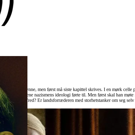
n kan begynne, men først må siste kapittel skrives. I en mørk celle på
er og uhyrlighetene nazismens ideologi førte til. Men først skal han møt
 selv, til sjelefred? Er landsforræderen med storhetstanker om seg selv o