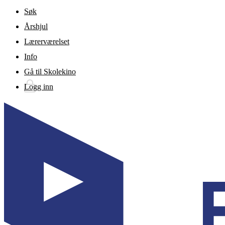
Gå til hovedinnhold
Søk
Årshjul
Lærerværelset
Info
Gå til Skolekino
Logg inn