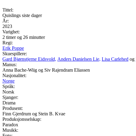
Tittel:
Quislings siste dager
År:
2023
Varighet:
2 timer og 26 minutter
Regi:
Erik Poppe
Skuespillere:
Gard Bjørnstjerne Eidsvold,
Anders Danielsen Lie,
Lisa Carlehed
og
Manus:
Anna Bache-Wiig og Siv Rajendram Eliassen
Nasjonalitet:
Norge
Språk:
Norsk
Sjanger:
Drama
Produsent:
Finn Gjerdrum og Stein B. Kvae
Produksjonsselskap:
Paradox
Musikk:
Foto: