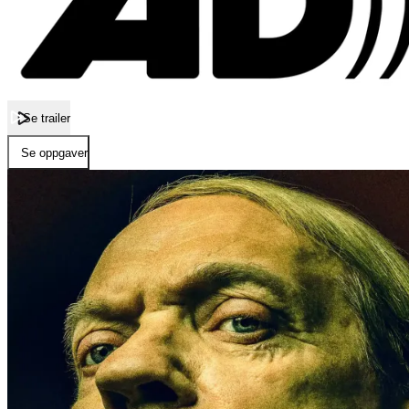
Se trailer
Se oppgaver
Forside
Quislings siste dager
Quislings siste dager
Film
Fem år med okkupasjon ender den 8. mai 1945. Gjenreisingen av nasjone
alle; Vidkun Quisling. Nå skal han stilles til ansvar for sine handling
krigens brutalitet, klare å hjelpe mannen som var på fornavn med Hitler
Publisert
16.09.2025