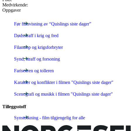
Medvirkende:
Oppgaver
Før filmvisning av “Quislings siste dager”
Dødsstraff i krig og fred
Filantrop og krigsforbryter
Synd, straff og forsoning
Fariseeren og tolleren
Karakter og konflikter i filmen "Quislings siste dager"
Scenografi og musikk i filmen "Quislings siste dager"
Tilleggsstoff
Synstolkning - film tilgjengelig for alle