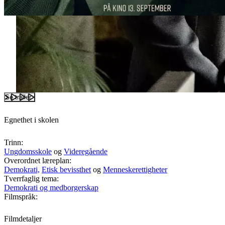
Se trailer
Egnethet i skolen
Trinn:
Ungdomsskole
og
Videregående
Overordnet læreplan:
Demokrati,
Etisk bevissthet
og
Menneskerettigheter
Tverrfaglig tema:
Demokrati og medborgerskap
Filmspråk:
Filmdetaljer