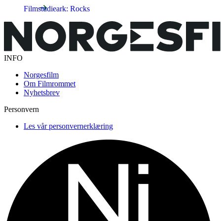
Filmstudieark: Rocks
INFO
Norgesfilm
Om Filmrommet
Nyhetsbrev
Personvern
Les vår personvernerklæring