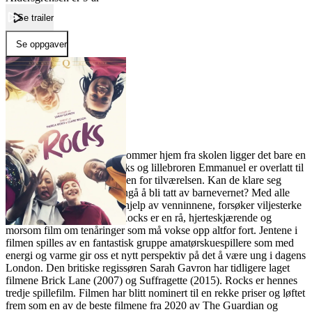
Se trailer
Se oppgaver
Forside
Rocks
Rocks
Film
En dag 15-åringen Rocks kommer hjem fra skolen ligger det bare en
lapp igjen etter moren. Rocks og lillebroren Emmanuel er overlatt til
seg selv, og nå starter kampen for tilværelsen. Kan de klare seg
alene? Hvordan skal de unngå å bli tatt av barnevernet? Med alle
odds mot seg, og med god hjelp av venninnene, forsøker viljesterke
Rocks å finne en løsning. Rocks er en rå, hjerteskjærende og
morsom film om tenåringer som må vokse opp altfor fort. Jentene i
filmen spilles av en fantastisk gruppe amatørskuespillere som med
energi og varme gir oss et nytt perspektiv på det å være ung i dagens
London. Den britiske regissøren Sarah Gavron har tidligere laget
filmene Brick Lane (2007) og Suffragette (2015). Rocks er hennes
tredje spillefilm. Filmen har blitt nominert til en rekke priser og løftet
frem som en av de beste filmene fra 2020 av The Guardian og