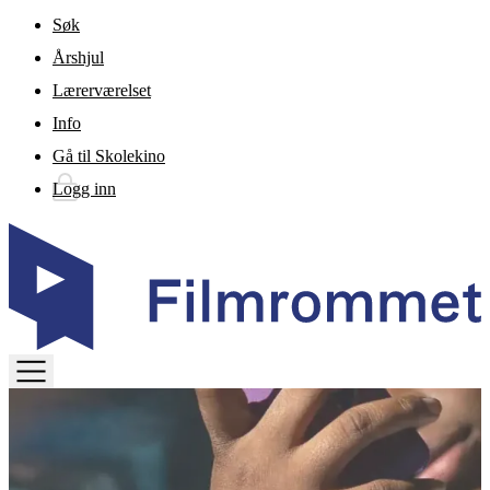
Gå til hovedinnhold
Søk
Årshjul
Lærerværelset
Info
Gå til Skolekino
Logg inn
TOGGLE
MENU