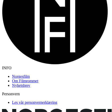
INFO
Norgesfilm
Om Filmrommet
Nyhetsbrev
Personvern
Les vår personvernerklæring