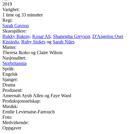
2019
Varighet:
1 time og 33 minutter
Regi:
Sarah Gavron
Skuespillere:
Bukky Bakray,
Kosar Ali,
Shaneigha Greyson,
D'Angelou Osei
Kissiedu,
Ruby Stokes
og
Sarah Niles
Manus:
Theresa Ikoko og Claire Wilson
Nasjonalitet:
Storbritannia
Språk:
Engelsk
Sjanger:
Drama
Produsent:
Ameenah Ayub Allen og Faye Ward
Produksjonsselskap:
Musikk:
Emilie Levienaise-Farrouch
Foto:
Medvirkende:
Oppgaver