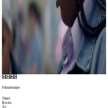
Se trailer
Filmdetaljer
Tittel:
Rocks
År: