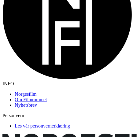
INFO
Norgesfilm
Om Filmrommet
Nyhetsbrev
Personvern
Les vår personvernerklæring