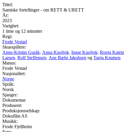
Tittel:
Samiske fortellinger - om RETT & URETT
År:
2023
Varighet:
1 time og 12 minutter
Regi:
Frode Vestad
Skuespillere:
Anne-Kristin Guràk,
Anna Kuoljok,
Ingar Kuoljok,
Ronja Katrin
Larsen,
Rolf Steffensen,
Ane Bæhr Jakobsen
og
Tanja Knutsen
Manus:
Frode Vestad
Nasjonalitet:
Norge
Språk:
Norsk
Sjanger:
Dokumentar
Produsent:
Produksjonsselskap:
Dokufilm AS
Musikk:
Frode Fjellheim
Foto: