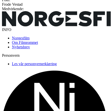
Frode Vestad
Medvirkende:
INFO
Norgesfilm
Om Filmrommet
Nyhetsbrev
Personvern
Les vår personvernerklæring