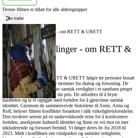
Denne filmen er tillatt for alle aldersgrupper
Se trailer
Forside
Samiske fortellinger - om RETT & URETT
Samiske fortellinger - om RETT &
URETT
Film
Samiske fortellinger om RETT & URETT følger tre personer bosatt
i Hamarøy. De er engasjerte stemmer for dialog og forsoning. De
kjemper for gjenoppretting av samisk verdighet i et samfunn preget
av traumer. Deres kamp har sin pris. De utfordres til å bryte
tausheten og ta et oppgjør med fortiden for å gjenvinne samisk
identitet. Gjennom de sammenvevde historiene til Anne, Anna og
Rolf, belyser filmen konflikter forankret i ulik virkelighetsforståelse.
Den inviterer seerne på en tankevekkende reise for å konfrontere
fortiden, anerkjenne kulturell identitet og finne en vei mot en mer
inkluderende og forsonet fremtid. Vi følger deres liv fra 2018 til
2023. Midt i konflikten om vindparker og samiske rettigheter,