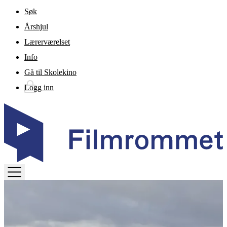
Gå til hovedinnhold
Søk
Årshjul
Lærerværelset
Info
Gå til Skolekino
Logg inn
TOGGLE
MENU