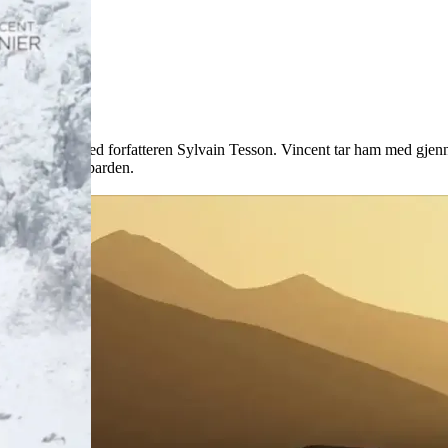
unier sammen med forfatteren Sylvain Tesson. Vincent tar ham med gjenn
og vakre snøleoparden.