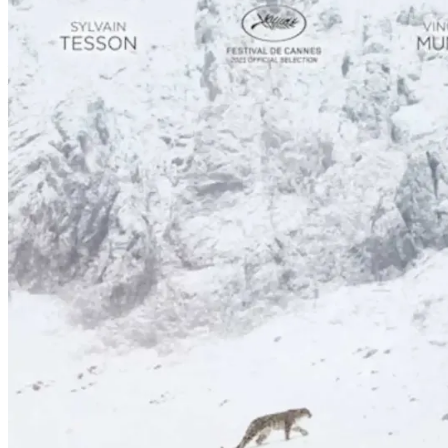
Snøleoparden
Film
Forfatter:
Leverandør:
Norgesfilm AS
Lisens:
I hjertet av det Tibetanske høylandet finner vi fotografen Vincent M
villdyr bor. Målet med reisen er å finne og fotografere den mystiske 
Publisert
01.12.2024