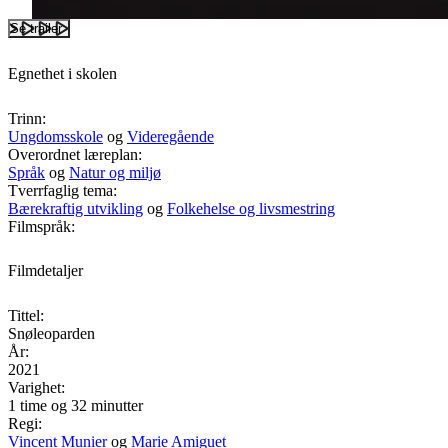
Se trailer
Egnethet i skolen
Trinn:
Ungdomsskole
og
Videregående
Overordnet læreplan:
Språk
og
Natur og miljø
Tverrfaglig tema:
Bærekraftig utvikling
og
Folkehelse og livsmestring
Filmspråk:
Filmdetaljer
Tittel:
Snøleoparden
År:
2021
Varighet:
1 time og 32 minutter
Regi:
Vincent Munier
og
Marie Amiguet