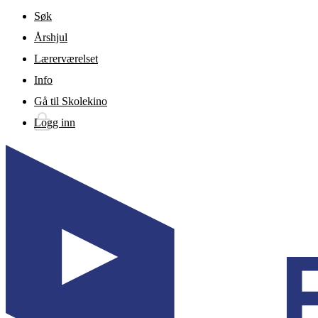
Gå til hovedinnhold
Søk
Årshjul
Lærerværelset
Info
Gå til Skolekino
Logg inn