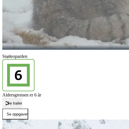
Snøleoparden
Aldersgrensen er 6 år
Se trailer
Se oppgaver
Forside
Snøleoparden