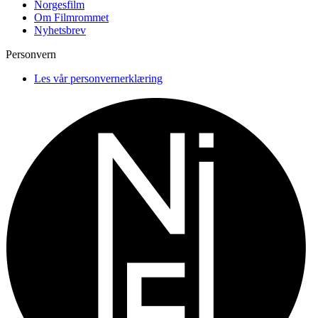
Norgesfilm
Om Filmrommet
Nyhetsbrev
Personvern
Les vår personvernerklæring