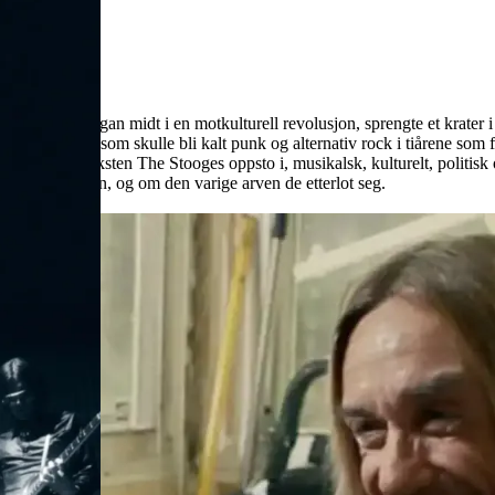
n Arbor i Michigan midt i en motkulturell revolusjon, sprengte et krate
 frøene til det som skulle bli kalt punk og alternativ rock i tiårene s
rer konteksten The Stooges oppsto i, musikalsk, kulturelt, politisk og
 i begynnelsen, og om den varige arven de etterlot seg.