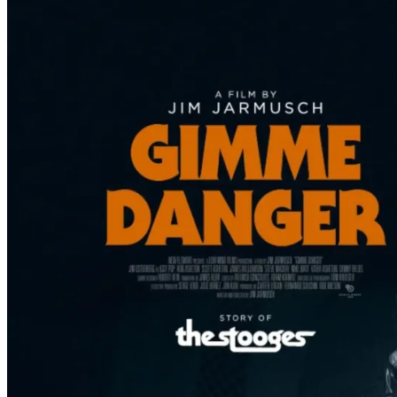
Film
Forfatter:
Leverandør:
Norgesfilm AS
Lisens:
The Stooges’ sterke og aggressive rock and roll-stil, som oppsto i An
publikum med en blanding av rock, blues, R & B og frijazz, og plantet
The Stooges, et av tidenes største rockeband. GIMME DANGER presente
inspirerte dem, om grunnene til de økonomiske utfordringene de hadde
Publisert
13.02.2025