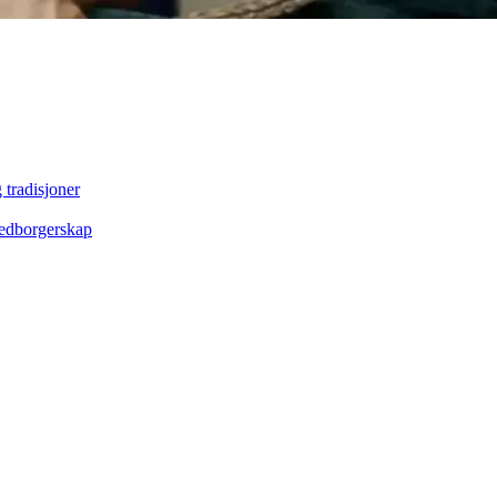
 tradisjoner
edborgerskap