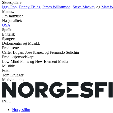
Skuespillere:
Iggy Pop,
Danny Fields,
James Williamson,
Steve Mackay
og
Matt W
Manus:
Jim Jarmusch
Nasjonalitet:
USA
Språk:
Engelsk
Sjanger:
Dokumentar og Musikk
Produsent:
Carter Logan, Jose Ibanez og Fernando Sulichin
Produksjonsselskap:
Low Mind Films og New Element Media
Musikk:
Foto:
Tom Krueger
Medvirkende:
INFO
Norgesfilm