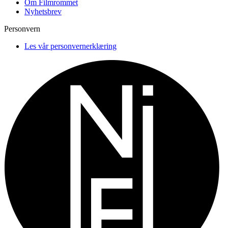
Om Filmrommet
Nyhetsbrev
Personvern
Les vår personvernerklæring