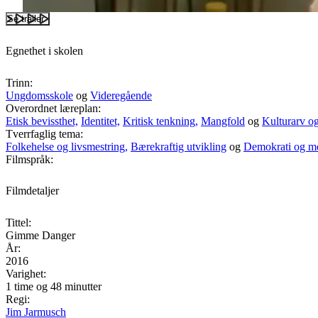
Se trailer
Egnethet i skolen
Trinn:
Ungdomsskole
og
Videregående
Overordnet læreplan:
Etisk bevissthet,
Identitet,
Kritisk tenkning,
Mangfold
og
Kulturarv og
Tverrfaglig tema:
Folkehelse og livsmestring,
Bærekraftig utvikling
og
Demokrati og m
Filmspråk:
Filmdetaljer
Tittel:
Gimme Danger
År:
2016
Varighet:
1 time og 48 minutter
Regi:
Jim Jarmusch