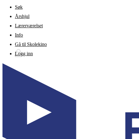
Gå til hovedinnhold
Søk
Årshjul
Lærerværelset
Info
Gå til Skolekino
Logg inn